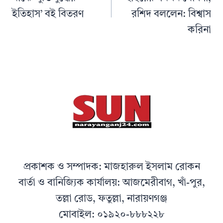
ইতিহাস’ বই বিতরণ
রশিদ বললেন: বিশ্বাস
করিনা
প্রকাশক ও সম্পাদক: মাজহারুল ইসলাম রোকন
বার্তা ও বানিজ্যিক কার্যালয়: আজমেরীবাগ, খাঁ-পুর,
তল্লা রোড, ফতুল্লা, নারায়ণগঞ্জ
মোবাইল: ০১৯২০-৮৮৮২২৮