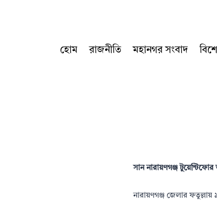
Skip
to
content
হোম
রাজনীতি
মহানগর সংবাদ
বিশ
সান নারায়ণগঞ্জ টুয়েন্টিফো
নারায়ণগঞ্জ জেলার ফতুল্লায়