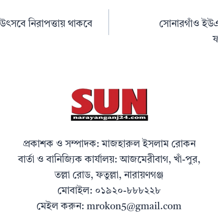
ান উৎসবে নিরাপত্তায় থাকবে
সোনারগাঁও ইউএন
ফ
প্রকাশক ও সম্পাদক: মাজহারুল ইসলাম রোকন
বার্তা ও বানিজ্যিক কার্যালয়: আজমেরীবাগ, খাঁ-পুর,
তল্লা রোড, ফতুল্লা, নারায়ণগঞ্জ
মোবাইল: ০১৯২০-৮৮৮২২৮
মেইল করুন: mrokon5@gmail.com