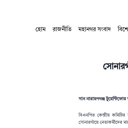
Skip
to
content
হোম
রাজনীতি
মহানগর সংবাদ
বিশ
সোনারগাঁ
সান নারায়ণগঞ্জ টুয়েন্টিফো
বিএনপির কেন্দ্রীয় কমিটি
সোনারগাঁয়ে নেতাকর্মীদের মাঝ