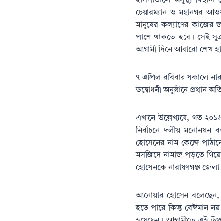
হাসপাতালে অসুস্থ্য বিছানা
চেয়ারম্যান ও মহানগর আওয়া
মানুষের কল্যাণের কাজের জন
পাশে থাকতে হবে। সেই সূত
আগামী দিনে আবারো শেখ হাস
৭ এপ্রিল রবিবার সকালে ন
উদ্বোধনী অনুষ্ঠানে প্রধান
এখানে উল্লেখ্যযে, গত ২০
নির্বাচনে দলীয় মনোনয়ন 
হোসেনের নাম কেন্দ্রে পা
মসজিদে নামাজ পড়তে গিয়ে
হোসেনকে নারায়ণগঞ্জ জেলা 
আনোয়ার হোসেন বলেছেন, আও
হতে পারে কিন্তু বেঈমান নয়
হয়েছেন। আগামীতে এই উপজ