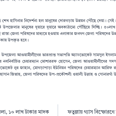
্রী শেখ হাসিনার নিদের্শনা হল মানুষের দোরগড়ায় উন্নয়ন পৌঁছে দেয়া। সেই 
 উপজেলার মানুষের দুয়ারে দুয়ারে অবকাঠামো পৌঁছিয়ে দিচ্ছি। ৫০লাখ ট
রাস্তা জেলা পরিষদের মাধ্যমে হওয়ায় এলাকার জনগণ জেলা পরিষদের উন্নয়ন
িকায় উপকৃত হবে।
ঁ উপজেলা আওয়ামীলীগের ভারপ্রাপ্ত সভাপতি অ্যাডভোকেট সামসুল ইসলাম ভ
 নবনির্বাচিত চেয়ারম্যান মোশাররফ হোসেন, জেলা আওয়ামীলীগের সদস্য 
ডভোকেট নূর জাহান, মোগড়াপাড়া ইউনিয়ন পরিষদের চেয়ারম্যান আরিফ রহম
 হাসান জিন্নাহ, জেলা পরিষদের উপ-প্রকৌশলী ওয়ালী উল্লাহ ও সোনারগা
ামলা, ১০ লাখ টাকার মাদক
ফতুল্লায় গ্যাস বিস্ফোরণে