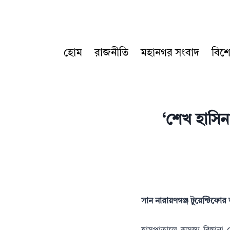
Skip
to
content
হোম
রাজনীতি
মহানগর সংবাদ
বিশ
‘শেখ হাসিন
সান নারায়ণগঞ্জ টুয়েন্টিফো