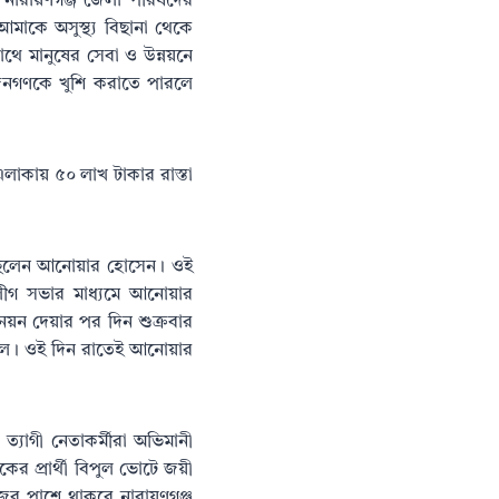
বি নারায়ণগঞ্জ জেলা পরিষদের
মাকে অসুস্থ্য বিছানা থেকে
াথে মানুষের সেবা ও উন্নয়নে
 জনগণকে খুশি করাতে পারলে
াকায় ৫০ লাখ টাকার রাস্তা
য়েছিলেন আনোয়ার হোসেন। ওই
লীগ সভার মাধ্যমে আনোয়ার
য়ন দেয়ার পর দিন শুক্রবার
লে। ওই দিন রাতেই আনোয়ার
যাগী নেতাকর্মীরা অভিমানী
ের প্রার্থী বিপুল ভোটে জয়ী
র পাশে থাকবে নারায়ণগঞ্জ