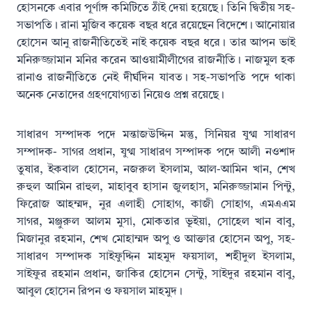
হোসনকে এবার পূর্ণাঙ্গ কমিটিতে ঠাঁই দেয়া হয়েছে। তিনি দ্বিতীয় সহ-
সভাপতি। রানা মুজিব কয়েক বছর ধরে রয়েছেন বিদেশে। আনোয়ার
হোসেন আনু রাজনীতিতেই নাই কয়েক বছর ধরে। তার আপন ভাই
মনিরুজ্জামান মনির করেন আওয়ামীলীগের রাজনীতি। নাজমুল হক
রানাও রাজনীতিতে নেই দীর্ঘদিন যাবত। সহ-সভাপতি পদে থাকা
অনেক নেতাদের গ্রহণযোগ্যতা নিয়েও প্রশ্ন রয়েছে।
সাধারণ সম্পাদক পদে মন্তাজউদ্দিন মন্তু, সিনিয়র যুগ্ম সাধারণ
সম্পাদক- সাগর প্রধান, যুগ্ম সাধারণ সম্পাদক পদে আলী নওশাদ
তুষার, ইকবাল হোসেন, নজরুল ইসলাম, আল-আমিন খান, শেখ
রুহুল আমিন রাহুল, মাহাবুব হাসান জুলহাস, মনিরুজ্জামান পিন্টু,
ফিরোজ আহম্মদ, নুর এলাহী সোহাগ, কাজী সোহাগ, এমএএম
সাগর, মঞ্জুরুল আলম মুসা, মোকতার ভূইয়া, সোহেল খান বাবু,
মিজানুর রহমান, শেখ মোহাম্মদ অপু ও আক্তার হোসেন অপু, সহ-
সাধারণ সম্পাদক সাইফুদ্দিন মাহমুদ ফয়সাল, শহীদুল ইসলাম,
সাইফুর রহমান প্রধান, জাকির হোসেন সেন্টু, সাইদুর রহমান বাবু,
আবুল হোসেন রিপন ও ফয়সাল মাহমুদ।