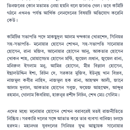
তিনজনের কোন মতামত নেয়া হয়নি বলে জানাও গেল। তবে কমিটি
গঠনে এখনও পর্যন্ত আর্থিক লেনদেনের বিষয়টি অভিযোগ করেনি
কেউ।
কমিটির সভাপতি পদে মাকছুদুল আলম খন্দকার খোরশেদ, সিনিয়র
সহ-সভাপতি- মনোয়ার হোসেন শোখন, সহ-সভাপতি সানোয়ার
হোসেন, রানা মজিব, আনোয়ার হোসেন আনু, আকতার হোসেন
খোকন শাহ, মোয়াজ্জেম হোসেন মন্টি, জুয়েল প্রধান, জুয়েল রানা,
মনিরুল ইসলাম মনু, আমির হোসেন, মীর বিল্লাল হোসেন,
ইছালউদ্দিন ইশা, রিটন দে, সরকার মুজিব, ইউনুছ খান বিপ্লব,
নাজমুল কবীর নাহিদ, নাজমুল হক রানা, আহম্মদ আলী, জানে
আলম দুলাল, আকতার হোসেন সবুজ, ফয়েজ আহম্মেদ, আব্দুর
রহমান, গোলাম কিবরিয়া, হারুনুর রশীদ লিটন, শেখ মোঃ সেলিম।
এদের মধ্যে মনোয়ার হোসেন শোখন বরাবরেই মতই রাজনীতিতে
নিষ্ক্রিয়। সরকারি দলের সঙ্গে আতাত করে তার ব্যবসা বানিজ্য চলচে
হরদম। মহানগর যুবদলের সিনিয়র যুগ্ম আহ্বায়ক সানোয়ার