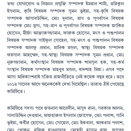
তথ্য যোগাযোগ ও বিজ্ঞান প্রযুক্তি সম্পাদক ইমরান শামী, তরিকুল
ইসলাম, কৃষি বিষয়ক সম্পাদক সুমন ভূইয়া, সহ-কৃষি বিষয়ক
সম্পাদক আসাবউদ্দিন, মোঃ দুলাল, ত্রাণ ও পূণর্বাসন বিষয়ক
সম্পাদক মোঃ মুসা, সহ-ত্রাণ ও পূণর্বাসন বিষয়ক সম্পাদক জাকির
হোসেন, মীর্জা আক্তারুজ্জামান, ফারুক হোসেন, মৎস ও পশুপালন
বিষয়ক সম্পাদক সাইফুল সোহেল, সহ-মৎস ও পশুপালন বিষয়ক
সম্পাদক আলফু প্রধান, মানিক মন্ডল, স্বাস্থ্য বিষয়ক সম্পাদক
ফয়সাল আহম্মেদ, সহ-স্বাস্থ্য বিষয়ক সম্পাদক সুমন প্রধান, মোঃ
নুরুজ্জামান, কর্মসংস্থান বিষয়ক সম্পাদক শামসুল হক, সহ-কর্ম
সংস্থান বিষয়ক সম্পাদক মাহবুব মন্ডল, বাদশাহ মিয়া। এসব পদে
আসা অধিকাংশরাই সক্রিয় রাজনীতিতে নেই কয়েক বছর ধরে। তবে
২০১৪ সালের আগে অনেককেই দেখা গিয়েছিল। তারাও ঠাঁই পেয়েছে
কমিটিতে।
কমিটিতে সদস্য পদে জয়নাল আবেদীন, মাসুদ রানা, সরকার আলম,
সালাউদ্দিন দেওয়ান, মাজহারুল ইসলাম জোসেফ, মোঃ পলাশ, সানি
ভূইয়া, কবীর হোসেন, মোঃ সোহেল, মোঃ ইকবাল, আকরাম পলাশ,
মোঃ খোকন, রফিক হাওলাদার, মেহেদী হাসান রাজু, জাবেদ