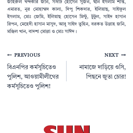
জহিরুল খন্দকার জনি, সম্রাট হোসেন সুজন, দ্বীন ইসলাম শান্ত,
এমারত, নুর মোহাম্মদ কালা, দিপু শিকদার, ইলিয়াছ, সাইফুল
ইসলাম, মোঃ জেমি, ইলিয়াছ হোসেন মিন্টু, টুটুল, সাইদ হাসান
রিপন, মেহেদী হাসান মাসুদ, আবু সাইদ তুহিন, বরকত উল্লাহ জনি,
মঞ্জিল খান, বাদশা মোল্লা ও মোঃ সাঈদ।
Post
PREVIOUS
NEXT
navigation
বিএনপির কর্মসূচিতেও
নামাজে দাড়িয়ে ওসি,
পুলিশ, আওয়ামীলীগের
পিছনে জুতা চোর!
কর্মসূচিতেও পুলিশ!