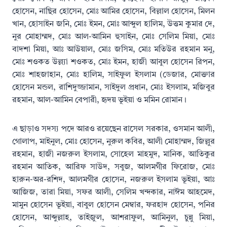
হোসেন, নাছির হোসেন, মোঃ আমির হোসেন, বিল্লাল হোসেন, মিলন
খান, হোসাইন জনি, মোঃ ইমন, মোঃ আব্দুল হালিম, উত্তম কুমার দে,
নুর মোহাম্মদ, মোঃ আল-আমিন হুসাইন, মোঃ সেলিম মিয়া, মোঃ
বাদশা মিয়া, আঃ আউয়াল, মোঃ জসিম, মোঃ মতিউর রহমান মনু,
মোঃ শওকত উল্ল্যা শওকত, মোঃ ইমন, হাজী আবুল হোসেন রিপন,
মোঃ শাহজাহান, মোঃ হালিম, সাইফুল ইসলাম (ডেজার, মোক্তার
হোসেন মন্ডল, রাশিদুজ্জামান, সাইদুল প্রধান, মোঃ ইসলাম, মজিবুর
রহমান, আল-আমিন বেপারী, হৃদয় ভূইয়া ও মমিন রোমান।
এ ছাড়াও সদস্য পদে আরও রয়েছেন রাসেল সরকার, ওসমান আলী,
গোলাপ, মাইনুল, মোঃ হোসেন, নুরুল কবির, আলী মোহাম্মদ, জিল্লুর
রহমান, হাজী নজরুল ইসলাম, সোহেল মাহমুদ, মানিক, আতিকুর
রহমান আতিক, আরিফ সাউদ, সবুজ, আলমগীর ফিরোজ, মোঃ
হারুন-অর-রশিদ, আলমগীর হোসেন, নজরুল ইসলাম ভূইয়া, আঃ
আজিজ, তারা মিয়া, সফর আলী, সেলিম খন্দকার, নাঈম আহমেদ,
মামুন হোসেন ভূইয়া, বাবুল হোসেন মেম্বার, ফরহাদ হোসেন, পনির
হোসেন, আব্দুল্লাহ, তাইজুল, আশরাফুল, আমিনুল, চুন্নু মিয়া,