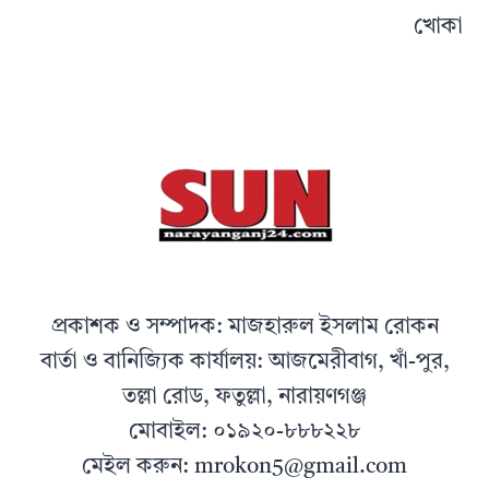
খোকা
প্রকাশক ও সম্পাদক: মাজহারুল ইসলাম রোকন
বার্তা ও বানিজ্যিক কার্যালয়: আজমেরীবাগ, খাঁ-পুর,
তল্লা রোড, ফতুল্লা, নারায়ণগঞ্জ
মোবাইল: ০১৯২০-৮৮৮২২৮
মেইল করুন: mrokon5@gmail.com