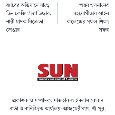
navigation
র‌্যাবের অভিযানে সাড়ে
অয়ন ওসমানের
তিন কেজি গাঁজা উদ্ধার,
সহযোগীতায় আইন
নারী মাদক বিক্রেতা
কলেজের সফল শিক্ষা
গ্রেপ্তার
সফর
প্রকাশক ও সম্পাদক: মাজহারুল ইসলাম রোকন
বার্তা ও বানিজ্যিক কার্যালয়: আজমেরীবাগ, খাঁ-পুর,