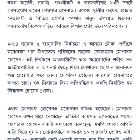
রতন মার্কেট, নানখী, পঞ্চমীঘাট ও কাজরদীসহ ১০টি স্পটে
গণসংযোগ করেন কায়সার হাসনাত। এসময় স্থানীয় কয়েক হাজার
নেতাকর্মী ও বিভিন্ন শ্রেণির পেশার মানুষ উপস্থিত ছিলেন।
গণসংযোগ বিকেল গড়িয়ে আসলে বিশাল শোডাউনে পরিনত হয়।
২০১৪ সালের ৫ জানুয়ারির নির্বাচনে এ আসনে নৌকা প্রতীকে
মনোনয়ন পান উপজেলা পরিষদের সাবেক চেয়ারম্যান মোশারফ
হোসেন। ওই নির্বাচনে আওয়ামীলীগ তার মহাজোটের শরীক দল
জাতীয়পার্টিকে এ আসনটি ছেড়ে দিলে মোশারফ হোসেন মনোনয়ন
পত্র প্রত্যাহার করে নেন। মোশারফ হোসেন কায়সার হাসনাতের
আপন চাচা। ওই নির্বাচনে বিনা প্রতিদ্বন্ধিতায় এমপি নির্বাচিত হন
লিয়াকত হোসেন খোকা।
এবার মোশারফ হোসেনও মনোনয়ন বঞ্চিত হয়েছেন। মোশারফ
হোসেন এখন মাঠে নেমেছেন ভাতিজা কায়সার হাসনাতের পক্ষে।
মোশারফ হোসেন একটি সমাবেশে বলেছেন, এমপি খোকা আপনি
বাড়ি গিয়ে ঘুমান। সোনারগাঁয়ে আপনার ১০ পারসেন্ট ভোটও নাই।