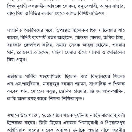
শিক্ষানুরাগী ফখরুদ্দীন আহমেদ খোকন, ধনু বেপারী, আব্দুস সাত্তার,
বাচ্চু মিয়া ও বিভিন্ন এলাকা থেকে আগত বিশিষ্ট ব্যক্তিগণ।
সম্মানিত অতিথিদের মধ্যে উপস্থিত ছিলেন-ব্যাংক ম্যানেজার শাহ
আলম, বিশিষ্ট ব্যবসায়ী রতন আহমেদ, মোস্তফা মেম্বার, মানিক মিয়া,
ব্যাংকার রেজাউল করিম, সমাজ সেবক আবুল হোসেন, ওসমান
গনি, রোকেয়া আহমেদ, মহিলা মেম্বার উম্মে সালমা ও মোতালেব
মিয়া প্রমুখ।
এছাড়াও সার্বিক সহযোগিতায় ছিলেন- অত্র বিদ্যালয়ের শিক্ষক
এস.এম.শাহরিয়ার, মাহফুজুর রহমান শ্যামন, সাংবাদিক ও শিক্ষক
রুবেল খান, সোহেল সবুজ, জেনিথ হায়দার, জিএম আল-আমিন,
লাকি আক্তারসহ আরো শিক্ষক শিক্ষিকাবৃন্দ।
এখানে উল্লেখ্য যে, ২০১৪ সালে সড়ক দূর্ঘটনায় নাহিদ নাসের জুবলী
ইন্তেকাল করেন। তিনি ছিলেন একজন শিক্ষানুরাগী ও পিরোজপুর
আইডিয়াল স্কুলের সাবেক অধ্যক্ষ। উনাকে শ্রদ্ধার সাথে স্মরনীয়