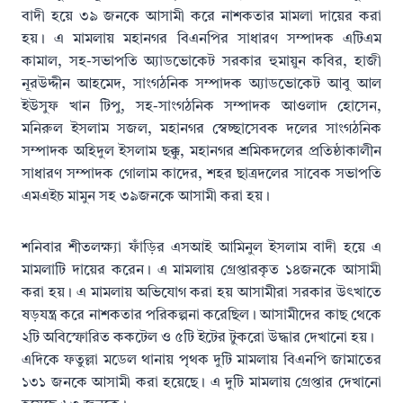
বাদী হয়ে ৩৯ জনকে আসামী করে নাশকতার মামলা দায়ের করা
হয়। এ মামলায় মহানগর বিএনপির সাধারণ সম্পাদক এটিএম
কামাল, সহ-সভাপতি অ্যাডভোকেট সরকার হুমায়ুন কবির, হাজী
নূরউদ্দীন আহমেদ, সাংগঠনিক সম্পাদক অ্যাডভোকেট আবু আল
ইউসুফ খান টিপু, সহ-সাংগঠনিক সম্পাদক আওলাদ হোসেন,
মনিরুল ইসলাম সজল, মহানগর স্বেচ্ছাসেবক দলের সাংগঠনিক
সম্পাদক অহিদুল ইসলাম ছক্কু, মহানগর শ্রমিকদলের প্রতিষ্ঠাকালীন
সাধারণ সম্পাদক গোলাম কাদের, শহর ছাত্রদলের সাবেক সভাপতি
এমএইচ মামুন সহ ৩৯জনকে আসামী করা হয়।
শনিবার শীতলক্ষ্যা ফাঁড়ির এসআই আমিনুল ইসলাম বাদী হয়ে এ
মামলাটি দায়ের করেন। এ মামলায় গ্রেপ্তারকৃত ১৪জনকে আসামী
করা হয়। এ মামলায় অভিযোগ করা হয় আসামীরা সরকার উৎখাতে
ষড়যন্ত্র করে নাশকতার পরিকল্পনা করেছিল। আসামীদের কাছ থেকে
২টি অবিস্ফোরিত ককটেল ও ৫টি ইটের টুকরো উদ্ধার দেখানো হয়।
এদিকে ফতুল্লা মডেল থানায় পৃথক দুটি মামলায় বিএনপি জামাতের
১৩১ জনকে আসামী করা হয়েছে। এ দুটি মামলায় গ্রেপ্তার দেখানো