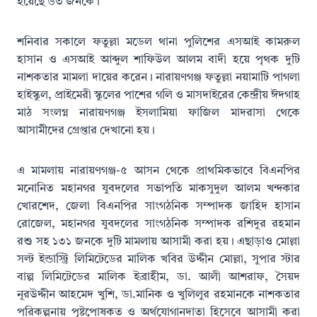
হয়েছে ৬৩ জনকে।
শনিবার সকালে ফতুল্লা মডেল থানা পুলিশের এসআই কামরুল
হাসান ও এসআই আব্দুল শাফিউল আলম বাদী হয়ে পৃথক দুটি
নাশকতার মামলা দায়ের করেন। নারায়ণগঞ্জ ফতুল্লা নয়ামাটি পাগলা
হাইস্কুল, প্রাইমেরী স্কুলের পাশের গলি ও মাসদাইরের কেন্দ্রীয় ঈদগাহ
মাঠ সংলগ্ন নারায়ণগঞ্জ ইসলামিয়া ফাজিল মাদরাসা থেকে
আসামীদের গ্রেপ্তার দেখানো হয়।
এ মামলায় নারায়ণগঞ্জ-৫ আসন থেকে প্রাথমিকভাবে বিএনপির
মনোনিত মহানগর যুবদলের সভাপতি মাকসুদুল আলম খন্দকার
খোরশেদ, জেলা বিএনপির সাংগঠনিক সম্পাদক জাহিদ হাসান
রোজেল, মহানগর যুবদলের সাংগঠনিক সম্পাদক রশিদুর রহমান
রশু সহ ১৩১ জনকে দুটি মামলায় আসামী করা হয়। এছাড়াও মোল্লা
সল্ট ইন্ডাস্ট্রি লিমিটেডের মালিক খবির উদ্দীন মোল্লা, সুপার স্টার
বাল্প লিমিটেডের মালিক ইব্রাহীম, ডা. আলী আশরাফ, সৈয়দ
নূরউদ্দীন আহমেদ খুশি, ডা.মানিক ও খুলিলুর রহমানকে নাশকতার
পরিকল্পনায় পৃষ্টপোষকত ও অর্থযোগানদাতা হিসেবে আসামী করা