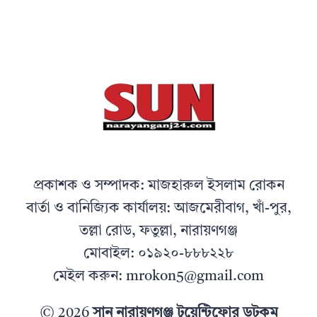
প্রকাশক ও সম্পাদক: মাজহারুল ইসলাম রোকন
বার্তা ও বানিজ্যিক কার্যালয়: আজমেরীবাগ, খাঁ-পুর,
তল্লা রোড, ফতুল্লা, নারায়ণগঞ্জ
মোবাইল: ০১৯২০-৮৮৮২২৮
মেইল করুন: mrokon5@gmail.com
© 2026
সান নারায়ণগঞ্জ টুয়েন্টিফোর ডটকম