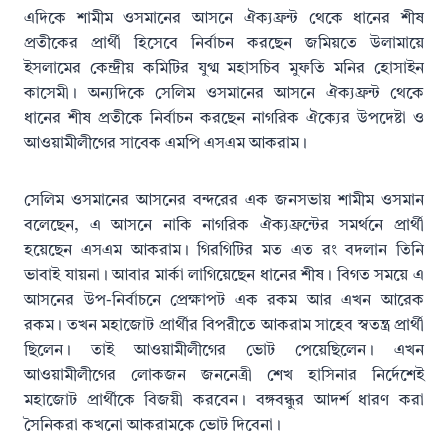
এদিকে শামীম ওসমানের আসনে ঐক্যফ্রন্ট থেকে ধানের শীষ
প্রতীকের প্রার্থী হিসেবে নির্বাচন করছেন জমিয়তে উলামায়ে
ইসলামের কেন্দ্রীয় কমিটির যুগ্ম মহাসচিব মুফতি মনির হোসাইন
কাসেমী। অন্যদিকে সেলিম ওসমানের আসনে ঐক্যফ্রন্ট থেকে
ধানের শীষ প্রতীকে নির্বাচন করছেন নাগরিক ঐক্যের উপদেষ্টা ও
আওয়ামীলীগের সাবেক এমপি এসএম আকরাম।
সেলিম ওসমানের আসনের বন্দরের এক জনসভায় শামীম ওসমান
বলেছেন, এ আসনে নাকি নাগরিক ঐক্যফ্রন্টের সমর্থনে প্রার্থী
হয়েছেন এসএম আকরাম। গিরগিটির মত এত রং বদলান তিনি
ভাবাই যায়না। আবার মার্কা লাগিয়েছেন ধানের শীষ। বিগত সময়ে এ
আসনের উপ-নির্বাচনে প্রেক্ষাপট এক রকম আর এখন আরেক
রকম। তখন মহাজোট প্রার্থীর বিপরীতে আকরাম সাহেব স্বতন্ত্র প্রার্থী
ছিলেন। তাই আওয়ামীলীগের ভোট পেয়েছিলেন। এখন
আওয়ামীলীগের লোকজন জননেত্রী শেখ হাসিনার নির্দেশেই
মহাজোট প্রার্থীকে বিজয়ী করবেন। বঙ্গবন্ধুর আদর্শ ধারণ করা
সৈনিকরা কখনো আকরামকে ভোট দিবেনা।