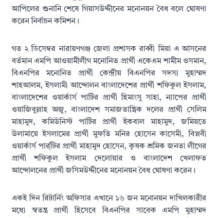
আপিলের শুনানি শেষে গিয়াসউদ্দীনের মনোনয়ন বৈধ বলে ঘোষণা
করেন নির্বাচন কমিশন।
গত ২ ডিসেম্বর নারায়ণগঞ্জ জেলা প্রশাসক রাব্বী মিয়া এ আসনের
বর্তমান এমপি আওয়ামীলীগ মনোনিত প্রার্থী একেএম শামীম ওসমান,
বিএনপির মনোনিত প্রার্থী কেন্দ্রীয় বিএনপির সদস্য মুহাম্মদ
শাহআলম, ইসলামী আন্দোলন বাংলাদেশের প্রার্থী শফিকুল ইসলাম,
বাংলাদেশের ওয়ার্কার্স পার্টির প্রার্থী হিমাংসু সাহা, ন্যাপের প্রার্থী
ওয়াজিবুল্লাহ অজু, বাংলাদেশ সমাজতান্ত্রিক দলের প্রার্থী সেলিম
মাহামুদ, কমিউনিস্ট পার্টির প্রার্থী ইকবাল মাহামুদ, জমিয়তে
উলামায়ে ইসলামের প্রার্থী মুফতি মনির হোসেন কাসেমী, বিপ্লবী
ওয়ার্কার্স পার্র্টির প্রার্থী মাহামুদ হোসেন, কৃষক শ্রমিক জনতা লীগের
প্রার্থী শফিকুল ইসলাম দেলোয়ার ও বাংলাদেশ খেলাফত
আন্দোলনের প্রার্থী জসিমউদ্দীনের মনোনয়ন বৈধ ঘোষণা করেন।
একই দিন রিটার্নিং অফিসার এখানে ১৬ জন মনোনয়ন দাখিলকারীর
মধ্যে স্বতন্ত্র প্রার্থী হিসেবে বিএনপির সাবেক এমপি মুহাম্মদ