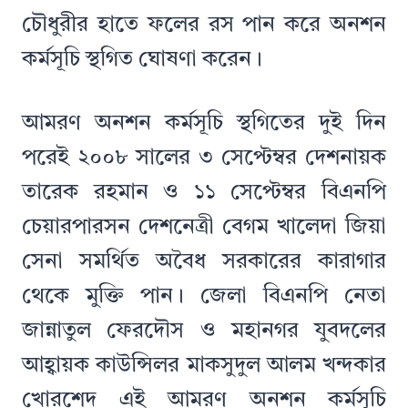
চৌধুরীর হাতে ফলের রস পান করে অনশন
কর্মসূচি স্থগিত ঘোষণা করেন।
আমরণ অনশন কর্মসূচি স্থগিতের দুই দিন
পরেই ২০০৮ সালের ৩ সেপ্টেম্বর দেশনায়ক
তারেক রহমান ও ১১ সেপ্টেম্বর বিএনপি
চেয়ারপারসন দেশনেত্রী বেগম খালেদা জিয়া
সেনা সমর্থিত অবৈধ সরকারের কারাগার
থেকে মুক্তি পান। জেলা বিএনপি নেতা
জান্নাতুল ফেরদৌস ও মহানগর যুবদলের
আহ্বায়ক কাউন্সিলর মাকসুদুল আলম খন্দকার
খোরশেদ এই আমরণ অনশন কর্মসূচি