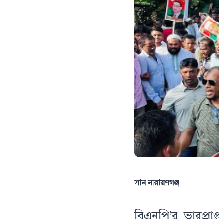
সান নারায়ণগঞ্জ
বিএনপি’র ভারপ্রা