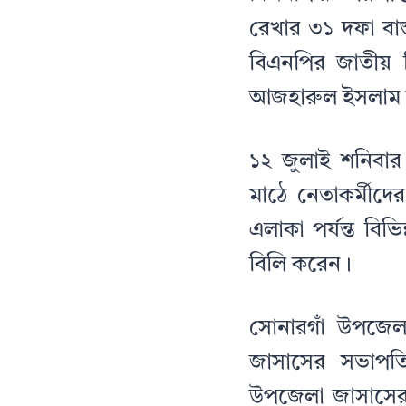
রেখার ৩১ দফা বাস্
বিএনপির জাতীয় ন
আজহারুল ইসলাম মান
১২ জুলাই শনিবার
মাঠে নেতাকর্মীদ
এলাকা পর্যন্ত বিভ
বিলি করেন।
সোনারগাঁ উপজেলা
জাসাসের সভাপতি
উপজেলা জাসাসের