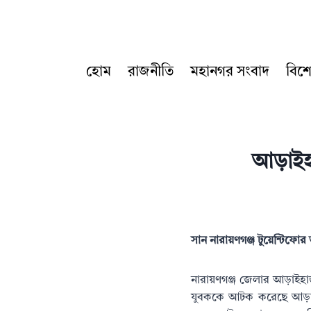
Skip
to
content
হোম
রাজনীতি
মহানগর সংবাদ
বিশ
আড়াইহা
সান নারায়ণগঞ্জ টুয়েন্টিফো
নারায়ণগঞ্জ জেলার আড়াইহা
যুবককে আটক করেছে আড়াইহ