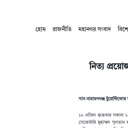
Skip
to
content
হোম
রাজনীতি
মহানগর সংবাদ
বিশ
নিত্য প্রয়ো
সান নারায়ণগঞ্জ টুয়েন্টিফো
১২ এপ্রিল শুক্রবার সকাল 
সেক্রেটারি মুহাম্মদ সুলত