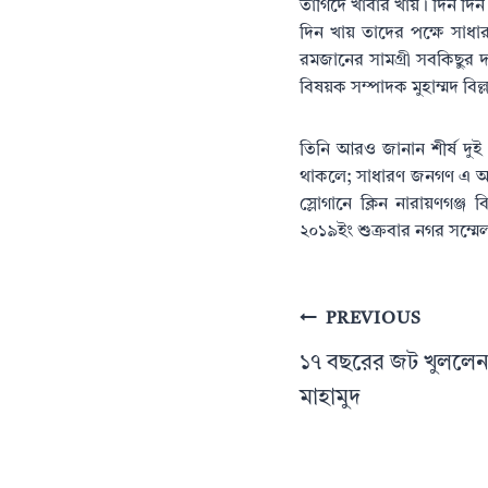
তাগিদে খাবার খায়। দিন দিন য
দিন খায় তাদের পক্ষে সাধা
রমজানের সামগ্রী সবকিছুর দ
বিষয়ক সম্পাদক মুহাম্মদ বিল
তিনি আরও জানান শীর্ষ দুই 
থাকলে; সাধারণ জনগণ এ অভি
স্লোগানে ক্লিন নারায়ণগঞ্জ
২০১৯ইং শুক্রবার নগর সম্
Post
PREVIOUS
navigation
১৭ বছরের জট খুললেন 
মাহামুদ