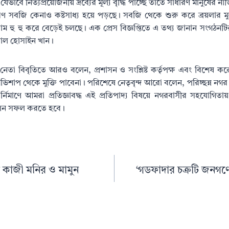
েভাবে নিত্যপ্রয়োজনীয় দ্রব্যের মূল্য বৃদ্ধি পাচ্ছে তাতে সাধারণ মানুষের ন
রণ সবজি কেনাও কষ্টসাধ্য হয়ে পড়ছে। সবজি থেকে শুরু করে ব্রয়লার মু
াম হু হু করে বেড়েই চলছে। এক প্রেস বিজ্ঞপ্তিতে এ তথ্য জানান সংগঠনটির
্লাল হোসাইন খান।
নেতা বিবৃতিতে আরও বলেন, প্রশাসন ও সংশ্লিষ্ট কর্তৃপক্ষ এবং বিশেষ 
শাপ থেকে মুক্তি পাবেনা। পরিশেষে নেতৃবৃন্দ আরো বলেন, পরিচ্ছন্ন নগর
 বির্নিমাণে আমরা প্রতিজ্ঞাবদ্ধ এই প্রতিপাদ্য বিষয়ে নগরবাসীর সহযোগিতা
মেলন সফল করতে হবে।
কাজী মনির ও মামুন
‘গডফাদার চক্রটি জনগণের 