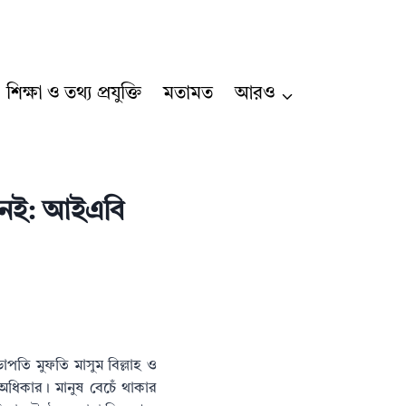
শিক্ষা ও তথ্য প্রযুক্তি
মতামত
আরও
উ নেই: আইএবি
পতি মুফতি মাসুম বিল্লাহ ও
অধিকার। মানুষ বেচেঁ থাকার