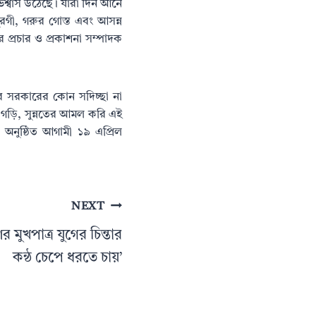
াভিশ্বাস উঠেছে। যারা দিন আনে
রগী, গরুর গোস্ত এবং আসন্ন
 প্রচার ও প্রকাশনা সম্পাদক
করে সরকারের কোন সদিচ্ছা না
 গড়ি, সুন্নতের আমল করি এই
য় অনুষ্ঠিত আগামী ১৯ এপ্রিল
NEXT
মুখপাত্র যুগের চিন্তার
কন্ঠ চেপে ধরতে চায়’