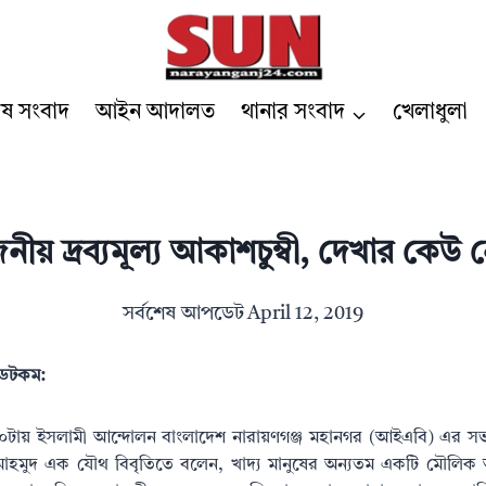
েষ সংবাদ
আইন আদালত
থানার সংবাদ
খেলাধুলা
জনীয় দ্রব্যমূল্য আকাশচুম্বী, দেখার কে
সর্বশেষ আপডেট
April 12, 2019
র ডটকম:
১০টায় ইসলামী আন্দোলন বাংলাদেশ নারায়ণগঞ্জ মহানগর (আইএবি) এর সভা
ান মাহমুদ এক যৌথ বিবৃতিতে বলেন, খাদ্য মানুষের অন্যতম একটি মৌলিক 