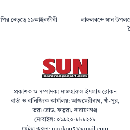
নপির নেতৃত্বে ১৯আইনজীবী
লাঙ্গলবন্দে স্নান উপলক্ষ
প্রকাশক ও সম্পাদক: মাজহারুল ইসলাম রোকন
বার্তা ও বানিজ্যিক কার্যালয়: আজমেরীবাগ, খাঁ-পুর,
তল্লা রোড, ফতুল্লা, নারায়ণগঞ্জ
মোবাইল: ০১৯২০-৮৮৮২২৮
মেইল করুন: mrokon5@gmail.com