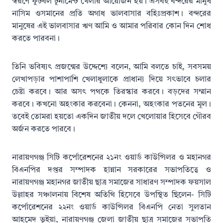
স্বরণে ফুটবল টূর্নামেন্ট খেলার আয়োজন হয়। এসবই বন্দরের মানুষ
নাসিম ওসমানের প্রতি অগাধ ভালবাসার বহিঃপ্রকাশ। বন্দরের
মানুষের এই ভালবাসার ঋণ আমি ও আমার পরিবার কোন দিন শোধ
করতে পারবনা।
তিনি ভবিষ্যৎ প্রজন্মের উদ্দেশ্যে বলেন, আমি বলতে চাই, সবসময়
লেখাপড়ার পাশাপাশি খেলাধুলাকে প্রাধান্য দিয়ে সৎভাবে চলার
চেষ্টা করবে। আর অসৎ পথকে তিরস্কার করবে। বড়দের সম্মান
করবে। কখনো অহংকার করবেনা। কেননা, অহংকার পতনের মূল।
তবেই তোমরা হয়তো একদিন জাতীয় দলে খেলোয়ার হিসেবে গৌরব
অর্জন করতে পারবে।
নারায়ণগঞ্জ সিটি কর্পোরেশনের ২১নং ওয়ার্ড কাউন্সিলর ও মহানগর
বিএনপির দপ্তর সম্পাদক হান্নান সরকারের সভাপতিত্বে ও
নারায়ণগঞ্জ মহানগর জাতীয় ছাত্র সমাজের সাধারণ সম্পাদক ফয়সাল
উল্লাহর সঞ্চালনায় বিশেষ অতিথি হিসেবে উপস্থিত ছিলেন- সিটি
কর্পোরেশনের ২২নং ওয়ার্ড কাউন্সিলর বিএনপি নেতা সুলতান
আহমেদ ভূইয়া, নারায়ণগঞ্জ জেলা জাতীয় ছাত্র সমাজের সভাপতি