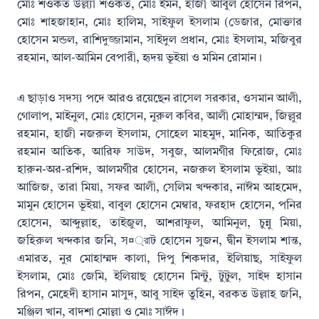
মোঃ শওকত উল্ল্যা শওকত, মোঃ ইমন, হাজী আবুল হোসেন রিপন,
মোঃ শাহজাহান, মোঃ হালিম, সাইফুল ইসলাম (ডেজার, মোক্তার
হোসেন মন্ডল, রাশিদুজ্জামান, সাইদুল প্রধান, মোঃ ইসলাম, মজিবুর
রহমান, আল-আমিন বেপারী, হৃদয় ভূইয়া ও মমিন রোমান।
এ ছাড়াও সদস্য পদে আরও রয়েছেন রাসেল সরকার, ওসমান আলী,
গোলাপ, মাইনুল, মোঃ হোসেন, নুরুল কবির, আলী মোহাম্মদ, জিল্লুর
রহমান, হাজী নজরুল ইসলাম, সোহেল মাহমুদ, মানিক, আতিকুর
রহমান আতিক, আরিফ সাউদ, সবুজ, আলমগীর ফিরোজ, মোঃ
হারুন-অর-রশিদ, আলমগীর হোসেন, নজরুল ইসলাম ভূইয়া, আঃ
আজিজ, তারা মিয়া, সফর আলী, সেলিম খন্দকার, নাঈম আহমেদ,
মামুন হোসেন ভূইয়া, বাবুল হোসেন মেম্বার, ফরহাদ হোসেন, পনির
হোসেন, আব্দুল্লাহ, তাইজুল, আশরাফুল, আমিনুল, চুন্নু মিয়া,
জহিরুল খন্দকার জনি, স¤্রাট হোসেন সুজন, দ্বীন ইসলাম শান্ত,
এমারত, নুর মোহাম্মদ কালা, দিপু শিকদার, ইলিয়াছ, সাইফুল
ইসলাম, মোঃ জেমি, ইলিয়াছ হোসেন মিন্টু, টুটুল, সাইদ হাসান
রিপন, মেহেদী হাসান মাসুদ, আবু সাইদ তুহিন, বরকত উল্লাহ জনি,
মঞ্জিল খান, বাদশা মোল্লা ও মোঃ সাঈদ।