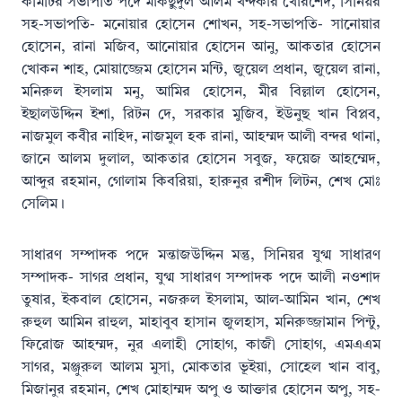
কমিটির সভাপতি পদে মাকছুদুল আলম খন্দকার খোরশেদ, সিনিয়র
সহ-সভাপতি- মনোয়ার হোসেন শোখন, সহ-সভাপতি- সানোয়ার
হোসেন, রানা মজিব, আনোয়ার হোসেন আনু, আকতার হোসেন
খোকন শাহ, মোয়াজ্জেম হোসেন মন্টি, জুয়েল প্রধান, জুয়েল রানা,
মনিরুল ইসলাম মনু, আমির হোসেন, মীর বিল্লাল হোসেন,
ইছালউদ্দিন ইশা, রিটন দে, সরকার মুজিব, ইউনুছ খান বিপ্লব,
নাজমুল কবীর নাহিদ, নাজমুল হক রানা, আহম্মদ আলী বন্দর থানা,
জানে আলম দুলাল, আকতার হোসেন সবুজ, ফয়েজ আহম্মেদ,
আব্দুর রহমান, গোলাম কিবরিয়া, হারুনুর রশীদ লিটন, শেখ মোঃ
সেলিম।
সাধারণ সম্পাদক পদে মন্তাজউদ্দিন মন্তু, সিনিয়র যুগ্ম সাধারণ
সম্পাদক- সাগর প্রধান, যুগ্ম সাধারণ সম্পাদক পদে আলী নওশাদ
তুষার, ইকবাল হোসেন, নজরুল ইসলাম, আল-আমিন খান, শেখ
রুহুল আমিন রাহুল, মাহাবুব হাসান জুলহাস, মনিরুজ্জামান পিন্টু,
ফিরোজ আহম্মদ, নুর এলাহী সোহাগ, কাজী সোহাগ, এমএএম
সাগর, মঞ্জুরুল আলম মুসা, মোকতার ভূইয়া, সোহেল খান বাবু,
মিজানুর রহমান, শেখ মোহাম্মদ অপু ও আক্তার হোসেন অপু, সহ-