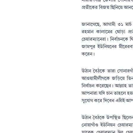
নারায়ণগঞ্জ জেলার সোনারগাঁ
প্রতীকের বিজয় ছিনিয়ে আনতে
জানাগেছে, আগামী ৩১ মার্
রহমান কালামের ঘোড়া প্র
চেয়ারম্যানেরা। নির্বাচনক
জামপুর ইউনিয়নের মীরেরবা
করেন।
উঠান বৈঠকে তারা সোনারগা
আওয়ামীলীগকে জড়িয়ে তিনযু
নির্বাচন করেছেন। আল্লাহ 
আপনারা যদি চান তাহলে হয়ত
সুযোগ করে দিবেন এটাঁই 
উঠান বৈঠকে উপস্থিত ছিলেন
নোয়াগাঁও ইউনিয়ন চেয়ারম্
সাবেক চেয়ারম্যান টুলু চেয়