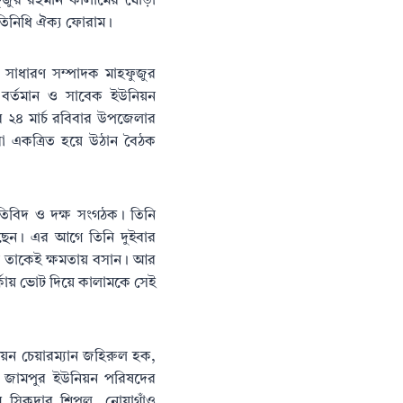
াহফুজুর রহমান কালামের ঘোড়া
রতিনিধি ঐক্য ফোরাম।
 সাধারণ সম্পাদক মাহফুজুর
 বর্তমান ও সাবেক ইউনিয়ন
ে ২৪ মার্চ রবিবার উপজেলার
রা একত্রিত হয়ে উঠান বৈঠক
তিবিদ ও দক্ষ সংগঠক। তিনি
েছেন। এর আগে তিনি দুইবার
ান তাকেই ক্ষমতায় বসান। আর
্কায় ভোট দিয়ে কালামকে সেই
িয়ন চেয়ারম্যান জহিরুল হক,
ব, জামপুর ইউনিয়ন পরিষদের
মীম সিকদার শিপলু, নোয়াগাঁও