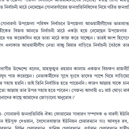
ও উপজেলা পরিষদ নির্বাচনে আওয়ামীলীগের বিদ্রোহী স্বতন্ত্র প্রার্থী ম
 নির্বাচনী মাঠে নেমেছেন সোনারগাঁয়ের জনপ্রতিনিধিদের নিয়ে গঠিত জনপ্
চ সোনারগাঁ উপজেলা পরিষদ নির্বাচনে উপজেলা আওয়ামীলীগের ভারপ্রাপ্ত
তীকের বিজয় আনতে নির্বাচনী মাঠে একট্টা হয়ে নেমেছেন উপজেলার
ে ঘিরে গত কয়েকদিন ধরে তারা মাঠে কাজ করে যাচ্ছেন। তারই অংশ হিসেব
গ এলাকার আওয়ামীলীগ নেতা বাচ্চু মিয়ার বাড়িতে নির্বাচনী বৈঠকে তা
ঁবাসীর উদ্দেশ্যে বলেন, মাহফুজুর রহমান কালাম একজন বিচক্ষণ রাজনী
গ পার করেছেন। নেতাকর্মীদের সুখে দুঃখে তাদের পাশে গিয়ে দাড়িয়
তার সহায় হয়নি। তাই তিনি নির্বাচিত হতে পারেননি। কারণ আল্লাহ যাকে চ
ো আল্লাহ তার উপর সহায় হতে পারেন। সেজন্য আগামী ৩১ মার্চ ঘোড়া মার
আপনাদের কাছে আমাদের জোড়ালো অনুরোধ।’
- সোনারগাঁ জনপ্রতিনিধি ঐক্য ফোরামের সাধারণ সম্পাদক ও বারদী ইউন
যান ইউসুফ দেওয়ান, বৈদ্যেরবাজার ইউনিয়ন চেয়ারম্যান ডাঃ আবদুর র
ারম্যান, লিটন চেয়ারম্যান, হানিফ চেয়ারম্যান, বর্তমান চেয়ারম্যান হা