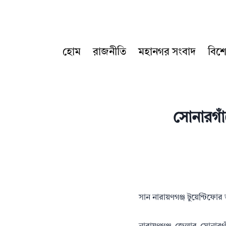
Skip
to
content
হোম
রাজনীতি
মহানগর সংবাদ
বিশ
সোনারগাঁ
সান নারায়ণগঞ্জ টুয়েন্টিফো