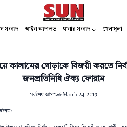
েষ সংবাদ
আইন আদালত
থানার সংবাদ
খেলাধুলা
য়ে কালামের ঘোড়াকে বিজয়ী করতে নির্ব
জনপ্রতিনিধি ঐক্য ফোরাম
সর্বশেষ আপডেট
March 24, 2019
র ডটকম: