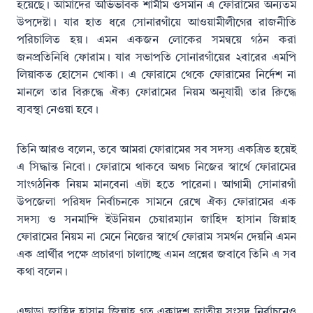
হয়েছে। আমাদের অভিভাবক শামীম ওসমান এ ফোরামের অন্যতম
উপদেষ্টা। যার হাত ধরে সোনারগাঁয়ে আওয়ামীলীগের রাজনীতি
পরিচালিত হয়। এমন একজন লোকের সমন্বয়ে গঠন করা
জনপ্রতিনিধি ফোরাম। যার সভাপতি সোনারগাঁয়ের ২বারের এমপি
লিয়াকত হোসেন খোকা। এ ফোরামে থেকে ফোরামের নির্দেশ না
মানলে তার বিরুদ্ধে ঐক্য ফোরামের নিয়ম অনুযায়ী তার রিুদ্ধে
ব্যবস্থা নেওয়া হবে।
তিনি আরও বলেন, তবে আমরা ফোরামের সব সদস্য একত্রিত হয়েই
এ সিদ্ধান্ত নিবো। ফোরামে থাকবে অথচ নিজের স্বার্থে ফোরামের
সাংগঠনিক নিয়ম মানবেনা এটা হতে পারেনা। আগামী সোনারগাঁ
উপজেলা পরিষদ নির্বাচনকে সামনে রেখে ঐক্য ফোরামের এক
সদস্য ও সনমান্দি ইউনিয়ন চেয়ারম্যান জাহিদ হাসান জিন্নাহ
ফোরামের নিয়ম না মেনে নিজের স্বার্থে ফোরাম সমর্থন দেয়নি এমন
এক প্রার্থীর পক্ষে প্রচারণা চালাচ্ছে এমন প্রশ্নের জবাবে তিনি এ সব
কথা বলেন।
এছাড়া জাহিদ হাসান জিন্নাহ গত একাদশ জাতীয় সংসদ নির্বাচনেও