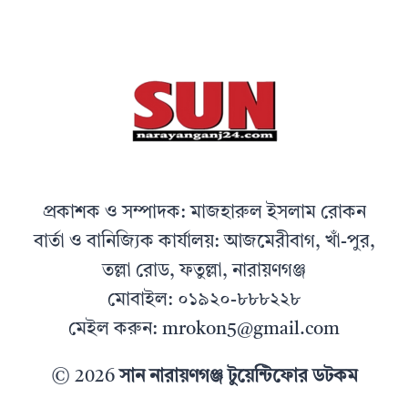
প্রকাশক ও সম্পাদক: মাজহারুল ইসলাম রোকন
বার্তা ও বানিজ্যিক কার্যালয়: আজমেরীবাগ, খাঁ-পুর,
তল্লা রোড, ফতুল্লা, নারায়ণগঞ্জ
মোবাইল: ০১৯২০-৮৮৮২২৮
মেইল করুন: mrokon5@gmail.com
© 2026
সান নারায়ণগঞ্জ টুয়েন্টিফোর ডটকম