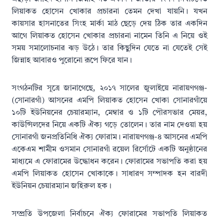
লিয়াকত হোসেন খোকার প্রচারনা তেমন দেখা যায়নি। যখন
কায়সার হাসনাতের সিংহ মার্কা মাঠ ছেড়ে দেয় ঠিক তার একদিন
আগে লিয়াকত হোসেন খোকার প্রচারনা নামেন তিনি এ নিয়ে ওই
সময় সমালোচনার ঝড় উঠে। তার কিছুদিন যেতে না যেতেই সেই
জিন্নাহ আবারও পুরোনো রূপে ফিরে যান।
সংগঠনটির সূত্রে জানাগেছে, ২০১৭ সালের জুলাইয়ে নারায়ণগঞ্জ-
(সোনারগাঁ) আসনের এমপি লিয়াকত হোসেন খোকা সোনারগাঁয়ে
১০টি ইউনিয়নের চেয়ারম্যান, মেম্বার ও ১টি পৌরসভার মেয়র,
কাউন্সিলদের নিয়ে একটি ঐক্য গড়ে তোলেন। তার নাম দেওয়া হয়
সোনারগাঁ জনপ্রতিনিধি ঐক্য ফোরাম। নারায়ণগঞ্জ-৪ আসনের এমপি
একেএম শামীম ওসমান সোনারগাঁ রয়েল রির্সোটে একটি অনুষ্ঠানের
মাধ্যমে এ ফোরামের উদ্ধোধন করেন। ফোরামের সভাপতি করা হয়
এমপি লিয়াকত হোসেন খোকাকে। সাধারণ সম্পাদক হন বারদী
ইউনিয়ন চেয়ারম্যান জহিরুল হক।
সম্প্রতি উপজেলা নির্বাচনে ঐক্য ফোরামের সভাপতি লিয়াকত