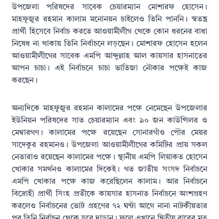
উপজেলা পরিষদের সাবেক চেয়ারম্যান মোশারফ হোসেন।
মাহফূজুর রহমান কালাম মনোনয়ন চাইলেও তিনি পাননি। স্বতন্ত্র
প্রার্থী হিসেবে নির্বাচ করতে আওয়ামীলীগ থেকে কোন ধরনের বাধা
নিষেধ না থাকায় তিনি নির্বাচনে লড়ছেন। মোশারফ হোসেন হলেন
আওয়ামীলীগের সাবেক এমপি আব্দুল্লাহ আল কায়সার হাসনাতের
আপন চাচা। এই নির্বাচনে চাচা ভাতিজা নৌকার পক্ষেই কাজ
করছেন।
অন্যদিকে মাহফুজুর রহমান কালামের পক্ষে নেমেছেন উপজেলার
ইউনিয়ন পরিষদের সাত চেয়ারম্যান এবং ৯০ জন কাউন্সিলর ও
মেম্বারগণ। কালামের পক্ষে রয়েছেন সোনারগাঁও পৌর মেয়র
সাদেকুর রহমানও। উপজেলা আওয়ামীলীগের কমিটির প্রায় সকল
নেতারাও রয়েছেন কালামের পক্ষে। স্থানীয় এমপি লিয়াকত হোসেন
খোকার সমর্থনও কালামের দিকেই। গত জাতীয় সংসদ নির্বাচনে
এমপি খোকার পক্ষে কাজ করেছিলেন কালাম। আর নির্বাচনে
বিদ্রোহী প্রার্থী সিংহ প্রতীকে কায়সার হাসনাত নির্বাচনে অংশগ্রহণ
করলেও নির্বাচনের ভোট গ্রহণের ৭২ ঘন্টা আগে নানা নাটকীয়তার
পর তিনি নির্বাচন থেকে সরে দাড়ান। ফলে এখানে দ্বিতীয় বারের মত