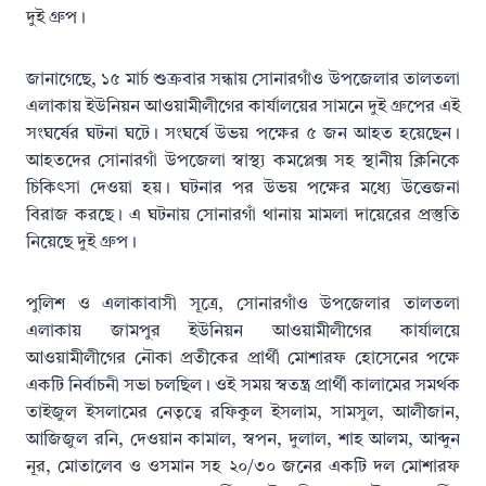
দুই গ্রুপ।
জানাগেছে, ১৫ মার্চ শুক্রবার সন্ধায় সোনারগাঁও উপজেলার তালতলা
এলাকায় ইউনিয়ন আওয়ামীলীগের কার্যালয়ের সামনে দুই গ্রুপের এই
সংঘর্ষের ঘটনা ঘটে। সংঘর্ষে উভয় পক্ষের ৫ জন আহত হয়েছেন।
আহতদের সোনারগাঁ উপজেলা স্বাস্থ্য কমপ্লেক্স সহ স্থানীয় ক্লিনিকে
চিকিৎসা দেওয়া হয়। ঘটনার পর উভয় পক্ষের মধ্যে উত্তেজনা
বিরাজ করছে। এ ঘটনায় সোনারগাঁ থানায় মামলা দায়েরের প্রস্তুতি
নিয়েছে দুই গ্রুপ।
পুলিশ ও এলাকাবাসী সূত্রে, সোনারগাঁও উপজেলার তালতলা
এলাকায় জামপুর ইউনিয়ন আওয়ামীলীগের কার্যালয়ে
আওয়ামীলীগের নৌকা প্রতীকের প্রার্থী মোশারফ হোসেনের পক্ষে
একটি নির্বাচনী সভা চলছিল। ওই সময় স্বতন্ত্র প্রার্থী কালামের সমর্থক
তাইজুল ইসলামের নেতৃত্বে রফিকুল ইসলাম, সামসুল, আলীজান,
আজিজুল রনি, দেওয়ান কামাল, স্বপন, দুলাল, শাহ আলম, আব্দুন
নূর, মোতালেব ও ওসমান সহ ২০/৩০ জনের একটি দল মোশারফ