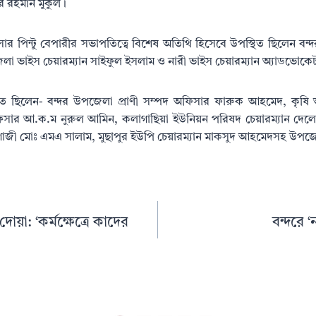
র রহমান মুকুল।
সার পিন্টু বেপারীর সভাপতিত্বে বিশেষ অতিথি হিসেবে উপস্থিত ছিলেন বন্
লা ভাইস চেয়ারম্যান সাইফুল ইসলাম ও নারী ভাইস চেয়ারম্যান অ্যাডভোকেট
 ছিলেন- বন্দর উপজেলা প্রাণী সম্পদ অফিসার ফারুক আহমেদ, কৃষি 
অফিসার আ.ক.ম নুরুল আমিন, কলাগাছিয়া ইউনিয়ন পরিষদ চেয়ারম্যান দেলো
গাজী মোঃ এমএ সালাম, মুছাপুর ইউপি চেয়ারম্যান মাকসুদ আহমেদসহ উপজে
য দোয়া: ‘কর্মক্ষেত্রে কাদের
বন্দরে 