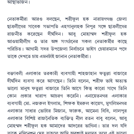
আস্থাভাজন।
নেতাকর্মীরা আরও বলছেন, শরীফুল হক নারায়ণগঞ্জ জেলা
ছাত্রলীগের সাবেক সভাপতি এহসানুলহক নিপুর সঙ্গে ছাত্রলীগের
রাজনীত করেছেন দীর্ঘদিন। আবু মোহাম্মদ শরীফুল হক
আওয়ামীলীগ ও তার অঙ্গ সংগঠনের সকল নেতাকর্মীর কাছে
পরিচিত। আগামী সদর উপজেলা নির্বাচনে ভাইস চেয়ারম্যান পদে
তাকে দেখতে চায় এমনটাই জানান নেতাকর্মীরা।
বক্তাবলী এলাকার তরকারী ব্যবসায়ী শাহজাহান ফতুল্লা বাজারে
দীর্ঘদিন ব্যবসা করে আসছেন। তিনি বলেন, শরীফ ভাই অত্যন্ত
ভালো মানুষ ফতুল্লা বাজারে তিনি আসে কিন্তু কারো সাথে তিনি
কোন প্রকার খারাপ আচরণ করেনি। এনায়েতনগর এলাকার
ব্যবসায়ী মো. নজরুল ইসলাম, শিক্ষক ইমরুল কায়েস, মুসলিমনগর
এলাকার সাধার ভোটার মিজান, ফারুক, আমেনা বিবি, লালপুর
এলাকার বিশিষ্ট রাজনৈতিক ব্যক্তিত্ব নীল রতন বাবু বলেন, আবু
মোহম্মদ শরীফুল হক আমাদের আদরের ভাগিনা। তার দল যদি
তাকে নমিনেশন দেয় তাহলে আমি অবশ্যই দলমত ভুলে এই ভালো