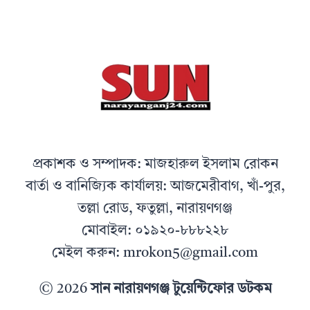
প্রকাশক ও সম্পাদক: মাজহারুল ইসলাম রোকন
বার্তা ও বানিজ্যিক কার্যালয়: আজমেরীবাগ, খাঁ-পুর,
তল্লা রোড, ফতুল্লা, নারায়ণগঞ্জ
মোবাইল: ০১৯২০-৮৮৮২২৮
মেইল করুন: mrokon5@gmail.com
© 2026
সান নারায়ণগঞ্জ টুয়েন্টিফোর ডটকম