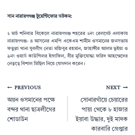
সান নারায়ণগঞ্জ টুয়েন্টিফোর ডটকম:
২ মার্চ শনিবার বিকেলে নারায়ণগঞ্জ শহরের ২নং রেলগেট এলাকায়
নারায়ণগঞ্জ- ৪ আসনের এমপি একেএম শামীম ওসমানের জনসভায়
ফতুল্লা থানা যুবলীগ নেতা মজিবুর রহমান, জাহাঙ্গীর আলম ভূইয়া ও
৯নং ওয়ার্ড কাউন্সিলর ইস্রাফিল, বীর মুক্তিযোদ্ধা ফরিদ আহম্মেদের
নেতৃত্বে বিশাল মিছিল নিয়ে যোগদান করেন।
Post
PREVIOUS
NEXT
navigation
অয়ন ওসমানের পক্ষে
সোনারগাঁয়ে চেয়ারের
বন্দর থানা ছাত্রলীগের
পায়া থেকে ৮ হাজার
শোডাউন
ইয়াবা উদ্ধার, দুই মাদক
কারবারি গ্রেপ্তার