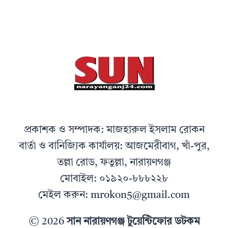
প্রকাশক ও সম্পাদক: মাজহারুল ইসলাম রোকন
বার্তা ও বানিজ্যিক কার্যালয়: আজমেরীবাগ, খাঁ-পুর,
তল্লা রোড, ফতুল্লা, নারায়ণগঞ্জ
মোবাইল: ০১৯২০-৮৮৮২২৮
মেইল করুন: mrokon5@gmail.com
© 2026
সান নারায়ণগঞ্জ টুয়েন্টিফোর ডটকম