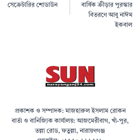
সেক্রেটারির শোডাউন
বার্ষিক ক্রীড়ার পুরস্কার
বিতরণে আবু নাঈম
ইকবাল
প্রকাশক ও সম্পাদক: মাজহারুল ইসলাম রোকন
বার্তা ও বানিজ্যিক কার্যালয়: আজমেরীবাগ, খাঁ-পুর,
তল্লা রোড, ফতুল্লা, নারায়ণগঞ্জ