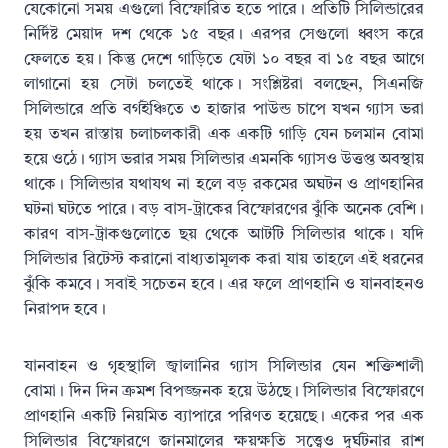
যেকোনো সময় এগুলো বিস্ফোরিত হতে পারে। প্রতিটি সিলিন্ডারের
নির্দিষ্ট মেয়াদ দশ থেকে ১৫ বছর। এরপর সেগুলো ধ্বংস করে
ফেলতে হয়। কিন্তু দেশে গাড়িতে যেটা ১০ বছর বা ১৫ বছর আগে
লাগানো হয় সেটা চলতেই থাকে। সংশ্লিষ্টরা বলছেন, সিএনজি
সিলিন্ডারে প্রতি বর্গইঞ্চিতে ৩ হাজার পাউন্ড চাপে যখন গ্যাস ভরা
হয় তখন রাস্তায় চলাচলকারী এক একটি গাড়ি যেন চলমান বোমা
হয়ে ওঠে। গ্যাস ভরার সময় সিলিন্ডার এমনকি গ্যাসও উত্তপ্ত অবস্থায়
থাকে। সিলিন্ডার যথাযথ না হলে বড় রকমের অঘটন ও প্রাণহানির
ঘটনা ঘটতে পারে। বড় বাস-ট্রাকের বিস্ফোরণের ঝুঁকি অনেক বেশি।
কারণ বাস-ট্রাকগুলোতে ছয় থেকে আটটি সিলিন্ডার থাকে। যদি
সিলিন্ডার রিটেস্ট করানো বাধ্যতামূলক করা যায় তাহলে এই ধরনের
ঝুঁকি কমবে। সবাই সচেতন হবে। এর ফলে প্রাণহানি ও যানবাহনও
নিরাপদ হবে।
যানবাহন ও গৃহস্থালি জ্বালানির গ্যাস সিলিন্ডার যেন শক্তিশালী
বোমা। দিন দিন ক্রমশ বিপজ্জনক হয়ে উঠছে। সিলিন্ডার বিস্ফোরণে
প্রাণহানি একটি নিয়মিত ব্যাপারে পরিণত হয়েছে। একের পর এক
সিলিন্ডার বিস্ফোরণে জানমালের ক্ষয়ক্ষতি সত্ত্বেও দুর্ঘটনার রাশ