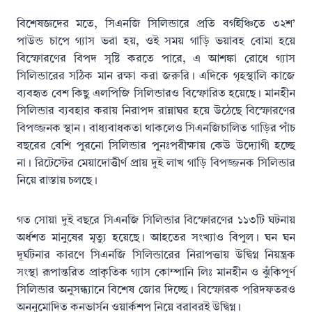
বিশেষজ্ঞদের মতে, সিএনজি সিলিন্ডারে প্রতি বর্গইঞ্চিতে ৩২শ’
পাউন্ড চাপে গ্যাস ভরা হয়, ওই সময় গাড়ি ভয়াবহ বোমা হয়ে
বিস্ফোরণের বিপদ সৃষ্টি করতে পারে, এ আশঙ্কা রোধে গ্যাস
সিলিন্ডারের সঠিক মান রক্ষা করা জরুরি। এদিকে গৃহস্থালি কাজে
ব্যবহৃত বেশ কিছু এলপিজি সিলিন্ডারও বিস্ফোরিত হয়েছে। মানহীন
সিলিন্ডার ব্যবহার করায় নিরাপদ রান্নাঘর হয়ে উঠেছে বিস্ফোরণের
বিপজ্জনক স্থান। বাধ্যবাধকতা থাকলেও সিএনজিচালিত গাড়ির পাঁচ
বছরের বেশি পুরনো সিলিন্ডার পুনঃপরীক্ষায় কেউ উদ্যোগী হচ্ছে
না। রিটেস্টের মেয়াদোত্তীর্ণ প্রায় দুই লাখ গাড়ি বিপজ্জনক সিলিন্ডার
নিয়ে রাস্তায় চলছে।
গত সোয়া দুই বছরে সিএনজি সিলিন্ডার বিস্ফোরণের ১১৩টি ঘটনায়
অর্ধশত মানুষের মৃত্যু হয়েছে। আহতের সংখ্যাও বিপুল। ঘন ঘন
দূর্ঘটনার কারণে সিএনজি সিলিন্ডারের নিরাপত্তায় উদ্বিগ্ন নিয়ন্ত্রক
সংস্থা রূপান্তরিত প্রাকৃতিক গ্যাস কোম্পানি লিঃ মানহীন ও ঝুঁকিপূর্ণ
সিলিন্ডার অনুসন্ধ্যানে বিশেষ জোর দিচ্ছে। বিস্ফোরক পরিদফতরও
অননুমোদিত কনভার্সন ওয়ার্কশপ নিয়ে বরাবরই উদ্বিগ্ন।