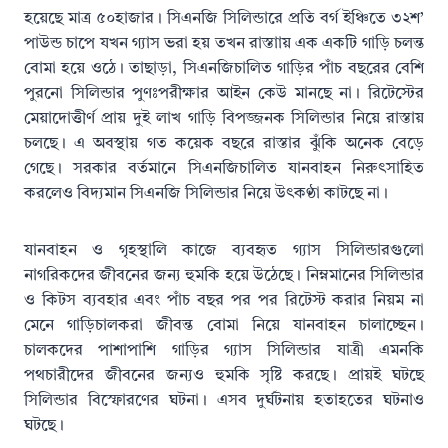
হয়েছে মাত্র ৫০হাজার। সিএনজি সিলিন্ডারে প্রতি বর্গ ইঞ্চিতে ৩২শ’
পাউন্ড চাপে যখন গ্যাস ভরা হয় তখন রাস্তাায় এক একটি গাড়ি চলন্ত
বোমা হয়ে ওঠে। তাছাড়া, সিএনজিচালিত গাড়ির পাঁচ বছরের বেশি
পুরনো সিলিন্ডার পুণঃপরীক্ষার আইন কেউ মানছে না। রিটেস্টের
মেয়াদোত্তীর্ণ প্রায় দুই লাখ গাড়ি বিপজ্জনক সিলিন্ডার নিয়ে রাস্তায়
চলছে। এ অবস্থায় গত কয়েক বছরে রাস্তার ঝুঁকি অনেক বেড়ে
গেছে। সরকার বর্তমানে সিএনজিচালিত যানবাহন নিরুৎসাহিত
করলেও বিদ্যমান সিএনজি সিলিন্ডার নিয়ে উৎকণ্ঠা কাটছে না।
যানবাহন ও গৃহস্থালি কাজে ব্যবহৃত গ্যাস সিলিন্ডারগুলো
নাগরিকদের জীবনের জন্য হুমকি হয়ে উঠেছে। নিম্নমানের সিলিন্ডার
ও কিটস ব্যবহার এবং পাঁচ বছর পর পর রিটেস্ট করার নিয়ম না
মেনে গাড়িচালকরা জীবন্ত বোমা নিয়ে যানবাহন চালাচ্ছেন।
চালকদের পাশাপাশি গাড়ির গ্যাস সিলিন্ডার যাত্রী এমনকি
পথচারীদের জীবনের জন্যও হুমকি সৃষ্টি করছে। প্রায়ই ঘটছে
সিলিন্ডার বিস্ফোরণের ঘটনা। এসব দুর্ঘটনায় হতাহতের ঘটনাও
ঘটছে।