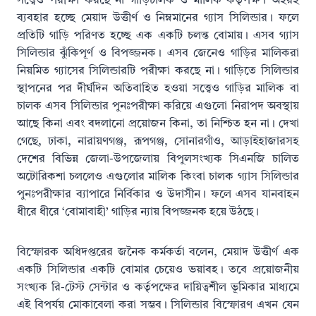
সত্ত্বেও পরীক্ষা করছে না গাড়িচালক ও মালিক কর্তৃপক্ষ। অহরহ
ব্যবহার হচ্ছে মেয়াদ উত্তীর্ণ ও নিম্নমানের গ্যাস সিলিন্ডার। ফলে
প্রতিটি গাড়ি পরিণত হচ্ছে এক একটি চলন্ত বোমায়। এসব গ্যাস
সিলিন্ডার ঝুঁকিপূর্ণ ও বিপজ্জনক। এসব জেনেও গাড়ির মালিকরা
নিয়মিত গ্যাসের সিলিন্ডারটি পরীক্ষা করছে না। গাড়িতে সিলিন্ডার
স্থাপনের পর দীর্ঘদিন অতিবাহিত হওয়া সত্ত্বেও গাড়ির মালিক বা
চালক এসব সিলিন্ডার পুনঃপরীক্ষা করিয়ে এগুলো নিরাপদ অবস্থায়
আছে কিনা এবং বদলানো প্রয়োজন কিনা, তা নিশ্চিত হন না। দেখা
গেছে, ঢাকা, নারায়ণগঞ্জ, রূপগঞ্জ, সোনারগাঁও, আড়াইহাজারসহ
দেশের বিভিন্ন জেলা-উপজেলায় বিপুলসংখ্যক সিএনজি চালিত
অটোরিকশা চললেও এগুলোর মালিক কিংবা চালক গ্যাস সিলিন্ডার
পুনঃপরীক্ষার ব্যাপারে নির্বিকার ও উদাসীন। ফলে এসব যানবাহন
ধীরে ধীরে ‘বোমাবাহী’ গাড়ির ন্যায় বিপজ্জনক হয়ে উঠছে।
বিস্ফোরক অধিদপ্তরের জনৈক কর্মকর্তা বলেন, মেয়াদ উত্তীর্ণ এক
একটি সিলিন্ডার একটি বোমার চেয়েও ভয়াবহ। তবে প্রয়োজনীয়
সংখ্যক রি-টেস্ট সেন্টার ও কর্তৃপক্ষের দায়িত্বশীল ভূমিকার মাধ্যমে
এই বিপর্যয় মোকাবেলা করা সম্ভব। সিলিন্ডার বিস্ফোরণ এখন যেন