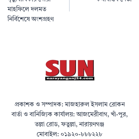
মাহফিলে দলমত
নির্বিশেষে অংশগ্রহণ
প্রকাশক ও সম্পাদক: মাজহারুল ইসলাম রোকন
বার্তা ও বানিজ্যিক কার্যালয়: আজমেরীবাগ, খাঁ-পুর,
তল্লা রোড, ফতুল্লা, নারায়ণগঞ্জ
মোবাইল: ০১৯২০-৮৮৮২২৮