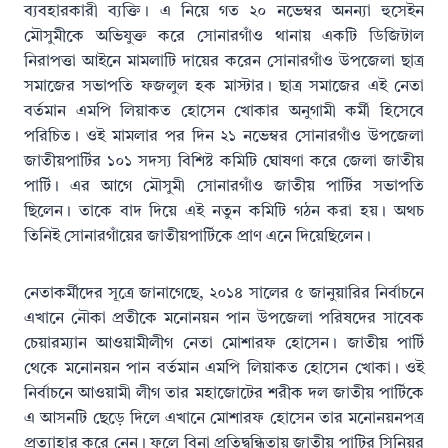
ব্যবহারকারী ব্যক্তি। এ নিয়ে গত ২০ নভেম্বর অনন্যা হুসেইন
মৌসুমীকে অভিযুক্ত করে সোনারগাঁও থানায় একটি ডিজিটাল
নিরাপত্তা আইনে মামলাটি দায়ের করেন সোনারগাঁও উপজেলা ছাত্র
সমাজের সভাপতি ফজলুল হক মাস্টার। ছাত্র সমাজের এই নেতা
বর্তমান এমপি লিয়াকত হোসেন খোকার অনুগামী কর্মী হিসেবে
পরিচিত। ওই মামলার পর দিন ২১ নভেম্বর সোনারগাঁও উপজেলা
জাতীয়পার্টির ১০১ সদস্য বিশিষ্ট কমিটি ঘোষণা করে জেলা জাতীয়
পার্টি। এর আগে মৌসুমী সোনারগাঁও জাতীয় পার্টির সভাপতি
ছিলেন। তাকে বাদ দিয়ে এই নতুন কমিটি গঠন করা হয়। অথচ
তিনিই সোনারগাঁয়ের জাতীয়পার্টিকে প্রাণ এনে দিয়েছিলেন।
নেতাকর্মীদের সূত্রে জানাগেছে, ২০১৪ সালের ৫ জানুয়ারির নির্বাচনে
এখানে নৌকা প্রতীকে মনোনয়ন পান উপজেলা পরিষদের সাবেক
চেয়ারম্যান আওয়ামীলীগ নেতা মোশারফ হোসেন। জাতীয় পার্টি
থেকে মনোনয়ন পান বর্তমান এমপি লিয়াকত হোসেন খোকা। ওই
নির্বাচনে আওয়ামী লীগ তার মহাজোটের শরীক দল জাতীয় পার্টিকে
এ আসনটি ছেড়ে দিলে এখানে মোশারফ হোসেন তার মনোনয়নপত্র
প্রত্যাহার করে নেন। ফলে বিনা প্রতিদ্বন্ধিতায় জাতীয় পাটির সিনিয়র