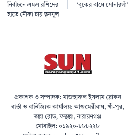
নির্বাচনে এমএ রশিদের
‘বুকের বামে সোনারগাঁ’
হাতে নৌকা চায় তৃনমূল
প্রকাশক ও সম্পাদক: মাজহারুল ইসলাম রোকন
বার্তা ও বানিজ্যিক কার্যালয়: আজমেরীবাগ, খাঁ-পুর,
তল্লা রোড, ফতুল্লা, নারায়ণগঞ্জ
মোবাইল: ০১৯২০-৮৮৮২২৮