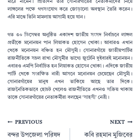
মাঠে নামেন। প্রতিদিন তার সোনারগাঁয়ের নেতাকর্মীদের নিয়ে
লাঙ্গলের পক্ষে গণসংযোগ করে জোড়ালো অবস্থান তৈরি করেন।
এরি মাঝে তিনি মামলায় আসামী হয়ে যান।
গত ৩০ ডিসেম্বর অনুষ্ঠিত একাদশ জাতীয় সংসদ নির্বাচনে লাঙ্গল
প্রতীকে মনোনয়ন পান লিয়াকত হোসেন খোকা। আবারও এখান
থেকে মনোনয়ন বঞ্চিত হন মৌসুমী। সোনারগাঁয়ে জাতীয়পার্টির
রাজনীতিকে সচল রাখা মৌসুমীর ভাগ্যে জুটেনি দুইবারই মনোনয়ন।
এবারও এমপি নির্বাচিত হন লিয়াকত হোসেন খোকা। এদিকে জাতীয়
পার্টি থেকে সংরক্ষিত নারী আসনে মনোনয়ন চেয়েছেন মৌসুুমী।
সোনারগাঁয়ের মানুষ এখন তাকিয়ে আছে তার দিকে।
রাজনৈতিকভাবে হোচট খেলেও রাজনীতিতে এখনও সক্রিয় থাকায়
তাকে সোনারগাঁয়ের নেতাকর্মীরা বলছেন ‘সাহসী’ নেত্রী।
Post
PREVIOUS
NEXT
navigation
বন্দর উপজেলা পরিষদ
কবি রহমান মুজিবের