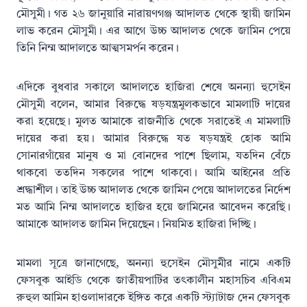
মৌসুমী। গত ২৬ জানুয়ারি নারায়ণগঞ্জ আদালত থেকে স্থায়ী জামিন
লাভ করেন মৌসুমী। এর আগে উচ্চ আদালত থেকে জামিন পেয়ে
তিনি নিম্ম আদালতে আত্মসমর্পন করেন।
এদিকে বুধবার সকালে আদালতে হাজিরা শেষে অনন্যা হুসেইন
মৌসুমী বলেন, আমার বিরুদ্ধে ষড়যন্ত্রমুলকভাবে মামলাটি দায়ের
করা হয়েছে। মুলত আমাকে রাজনীতি থেকে সরাতেই এ মামলাটি
দায়ের করা হয়। আমার বিরুদ্ধে যত ষড়যন্ত্রই হোক আমি
সোনারগাঁয়ের মানুষ ও মা বোনদের পাশে ছিলাম, যতদিন বেঁচে
থাকবো ততদিন সকলের পাশে থাকবো। আমি আইনের প্রতি
শ্রদ্ধাশীল। তাই উচ্চ আদালত থেকে জামিন পেয়ে আদালতের নির্দেশ
মত আমি নিম্ম আদালতে হাজির হয়ে জামিনের আবেদন করেছি।
আমাকে আদালত জামিন দিয়েছেন। নিয়মিত হাজিরা দিচ্ছি।
মামলা সূত্রে জানাগেছে, অনন্যা হুসেইন মৌসুমীর নামে একটি
ফেসবুক আইডি থেকে জাতীয়পার্টির তৎকালীন মহাসচিব এবিএম
রুহুল আমিন হাওলাদারকে ইঙ্গিত করে একটি স্ট্যাটাজ দেন ফেসবুক