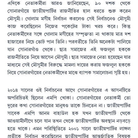
এদিকে নেতাকর্মীরা আরও জানিয়েছেন, ৯০ দশক থেকে
সোনারগাঁয়ে জাতীয়পার্টির রাজনীতির হাল ধরতে শুরু করেন
মৌসুমী। গোলাম মসীহ নির্বাচন করলেও সেই নির্বাচনেও মৌসুমী
কাজ করেছিলেন নিজের পকেটের টাকা খরচ করে। কিন্তু
নেতাকর্মীদের সঙ্গে গোলাম মসীহের সম্পৃক্ততা না থাকায় মাত্র দশ
হাজারের নিচে ভোট পান তিনি। পরবর্তীতে তিনি অনেকটা পালিয়ে
যান সোনারগাঁও থেকে। ছাত্র সমাজের এই ফজলুল হককে
রাজনীতিতে নিয়ে আসেন মৌসুমী। ছাত্র সমাজের নেতা হয়েছেন যার
মাধ্যমে সেই মৌসুমীর বিরুদ্ধে মামলা দায়ের করায় ফজলুল হককে
নিয়ে সোনারগাঁয়ের নেতাকর্মীদের মাঝে ব্যাপক সমালোচনা সৃষ্টি হয়।
২০১৪ সালের ওই নির্বাচনের আগে সোনারগাঁয়ের এ আসনটিতে
অপরিচিতই ছিলেন এমপি খোকা। সোনারগাঁয়ের নেতাকর্মী তো
দুরের কথা সোনারগাঁয়ের মানুষও তাকে চিনতেন না। জাতীয়পার্টির
সাবেক এমপি আনম বাহাউল হক যখন জাতীয়পার্টি থেকে
আওয়ামীলীগে চলে যান তখন থেকে জাতীয়পার্টির অবস্থান নড়বড়ে
হতে থাকে। এমন পরিস্থিতিতে ২০০১ সালে জাতীয়পার্টির লাঙ্গল
প্রতীকে নির্বাচন করেছিলেন জাতীয়পার্টির আন্তর্জাতিক বিষয়ক