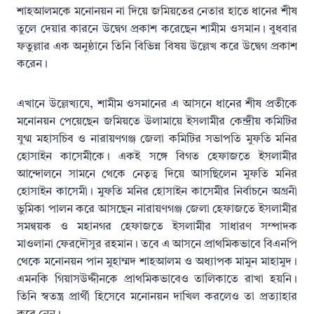
শাহআলমকে মনোনয়ন না দিয়ে জমিয়তের নেতার হাতে ধানের শীষ
তুলে দেয়ার কারনে উদ্বেগ প্রকাশ করেছেন শামীম ওসমান। বুধবার
ফতুল্লার এক অনুষ্ঠানে তিনি বিভিন্ন বিষয় উল্লেখ করে উদ্বেগ প্রকাশ
করেন।
এখানে উল্লেখ্যযে, শামীম ওসমানের এ আসনে ধানের শীষ প্রতীকে
মনোনয়ন পেয়েছেন জমিয়তে উলামায়ে ইসলামীর কেন্দ্রীয় কমিটির
যুগ্ম মহাসচিব ও নারায়ণগঞ্জ জেলা কমিটির সভাপতি মুফতি মনির
হোসাইন কাসেমীকে। একই সঙ্গে বিগত হেফাজতে ইসলামীর
আন্দোলনে সামনে থেকে নেতৃত্ব দিয়ে আসছিলেন মুফতি মনির
হোসাইন কাসেমী। মুফতি মনির হোসাইন কাসেমীর নির্বাচনে অগ্রনী
ভুমিকা পালন করে আসছেন নারায়ণগঞ্জ জেলা হেফাজতে ইসলামীর
সমন্বয়ক ও মহানগর হেফাজতে ইসলামীর সাধারণ সম্পাদক
মাওলানা ফেরদৌসুর রহমান। তবে এ আসনে প্রাথমিকভাবে বিএনপি
থেকে মনোনয়ন পান মুহাম্মদ শাহআলম ও অধ্যাপক মামুন মাহামুদ।
এমনকি গিয়াসউদ্দীনকে প্রাথমিকভাবেও তালিকাতে রাখা হয়নি।
তিনি স্বতন্ত্র প্রার্থী হিসেবে মনোনয়ন দাখিল করলেও তা প্রত্যাহার