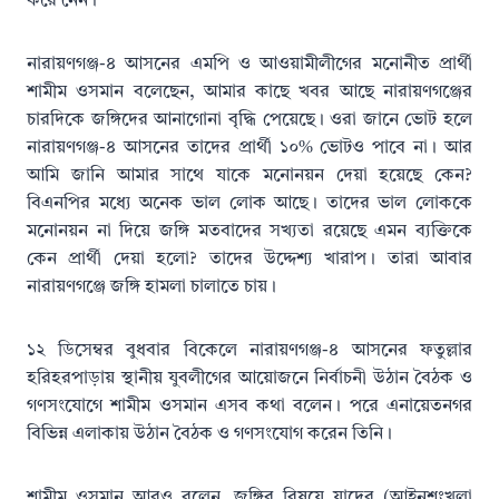
করে নেন।
নারায়ণগঞ্জ-৪ আসনের এমপি ও আওয়ামীলীগের মনোনীত প্রার্থী
শামীম ওসমান বলেছেন, আমার কাছে খবর আছে নারায়ণগঞ্জের
চারদিকে জঙ্গিদের আনাগোনা বৃদ্ধি পেয়েছে। ওরা জানে ভোট হলে
নারায়ণগঞ্জ-৪ আসনের তাদের প্রার্থী ১০% ভোটও পাবে না। আর
আমি জানি আমার সাথে যাকে মনোনয়ন দেয়া হয়েছে কেন?
বিএনপির মধ্যে অনেক ভাল লোক আছে। তাদের ভাল লোককে
মনোনয়ন না দিয়ে জঙ্গি মতবাদের সখ্যতা রয়েছে এমন ব্যক্তিকে
কেন প্রার্থী দেয়া হলো? তাদের উদ্দেশ্য খারাপ। তারা আবার
নারায়ণগঞ্জে জঙ্গি হামলা চালাতে চায়।
১২ ডিসেম্বর বুধবার বিকেলে নারায়ণগঞ্জ-৪ আসনের ফতুল্লার
হরিহরপাড়ায় স্থানীয় যুবলীগের আয়োজনে নির্বাচনী উঠান বৈঠক ও
গণসংযোগে শামীম ওসমান এসব কথা বলেন। পরে এনায়েতনগর
বিভিন্ন এলাকায় উঠান বৈঠক ও গণসংযোগ করেন তিনি।
শামীম ওসমান আরও বলেন, জঙ্গির বিষয়ে যাদের (আইনশৃংখলা