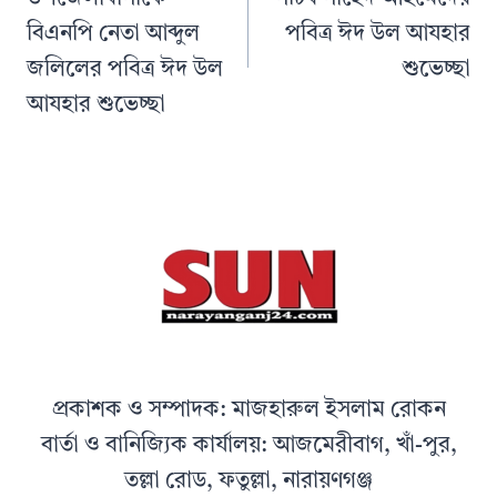
বিএনপি নেতা আব্দুল
পবিত্র ঈদ উল আযহার
জলিলের পবিত্র ঈদ উল
শুভেচ্ছা
আযহার শুভেচ্ছা
প্রকাশক ও সম্পাদক: মাজহারুল ইসলাম রোকন
বার্তা ও বানিজ্যিক কার্যালয়: আজমেরীবাগ, খাঁ-পুর,
তল্লা রোড, ফতুল্লা, নারায়ণগঞ্জ