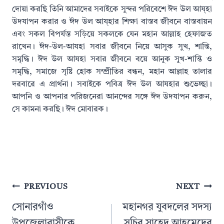
দোয়া করছি তিনি আমাদের সবাইকে সুন্দর পরিবেশে ঈদ উল আয্হা
উদযাপন করার ও ঈদ উল আয্হার শিক্ষা বাস্তব জীবনে বাস্তবায়ন
এবং সকল বিপর্যস্ত সড়িয়ে সকলকে যেন মহান আল্লাহ হেফাজত
রাখেন। ঈদ-উল-আযহা সবার জীবনে নিয়ে আসুক সুখ, শান্তি,
সমৃদ্ধি। ঈদ উল আযহা সবার জীবনে বয়ে আনুক সুখ-শান্তি ও
সমৃদ্ধি, সমাজে সৃষ্টি হোক সম্প্রীতির বন্ধন, মহান আল্লাহ তালার
দরবারে এ প্রার্থনা। সবাইকে পবিত্র ঈদ উল আযহার শুভেচ্ছা।
আপনি ও আপনার পরিজনেরা আনন্দের সঙ্গে ঈদ উদযাপন করুন,
সে কামনা করছি। ঈদ মোবারক।
Post
PREVIOUS
NEXT
navigation
সোনারগাঁও
মহানগর যুবদলের সদস্য
উপজেলাবাসীকে
সচিব সাহেদ আহমেদের