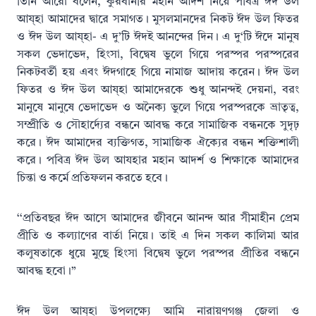
তিনি আরো বলেন, কুরবানীর মহান আদর্শ নিয়ে পবিত্র ঈদ উল
আয্হা আমাদের দ্বারে সমাগত। মুসলমানদের নিকট ঈদ উল ফিতর
ও ঈদ উল আয্হা- এ দু’টি ঈদই আনন্দের দিন। এ দু‘টি ঈদে মানুষ
সকল ভেদাভেদ, হিংসা, বিদ্বেষ ভুলে গিয়ে পরস্পর পরস্পরের
নিকটবর্তী হয় এবং ঈদগাহে গিয়ে নামাজ আদায় করেন। ঈদ উল
ফিতর ও ঈদ উল আয্হা আমাদেরকে শুধু আনন্দই দেয়না, বরং
মানুষে মানুষে ভেদাভেদ ও অনৈক্য ভুলে গিয়ে পরস্পরকে ভ্রাতৃত্ব,
সম্প্রীতি ও সৌহার্দ্যের বন্ধনে আবদ্ধ করে সামাজিক বন্ধনকে সুদৃঢ়
করে। ঈদ আমাদের ব্যক্তিগত, সামাজিক ঐক্যের বন্ধন শক্তিশালী
করে। পবিত্র ঈদ উল আযহার মহান আদর্শ ও শিক্ষাকে আমাদের
চিন্তা ও কর্মে প্রতিফলন করতে হবে।
‘‘প্রতিবছর ঈদ আসে আমাদের জীবনে আনন্দ আর সীমাহীন প্রেম
প্রীতি ও কল্যাণের বার্তা নিয়ে। তাই এ দিন সকল কালিমা আর
কলুষতাকে ধুয়ে মুছে হিংসা বিদ্বেষ ভুলে পরস্পর প্রীতির বন্ধনে
আবদ্ধ হবো।”
ঈদ উল আয্হা উপলক্ষ্যে আমি নারায়ণগঞ্জ জেলা ও