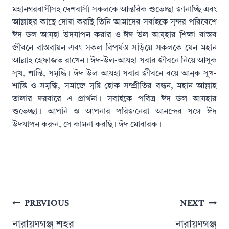
মহানগরবাসীসহ দেশবাসী সকলকে আন্তরিক শুভেচ্ছা জানাচ্ছি এবং
আল্লাহর কাছে দোয়া করছি তিনি আমাদের সবাইকে সুন্দর পরিবেশে
ঈদ উল আয্হা উদযাপন করার ও ঈদ উল আয্হার শিক্ষা বাস্তব
জীবনে বাস্তবায়ন এবং সকল বিপর্যস্ত সড়িয়ে সকলকে যেন মহান
আল্লাহ হেফাজত রাখেন। ঈদ-উল-আযহা সবার জীবনে নিয়ে আসুক
সুখ, শান্তি, সমৃদ্ধি। ঈদ উল আযহা সবার জীবনে বয়ে আনুক সুখ-
শান্তি ও সমৃদ্ধি, সমাজে সৃষ্টি হোক সম্প্রীতির বন্ধন, মহান আল্লাহ
তালার দরবারে এ প্রার্থনা। সবাইকে পবিত্র ঈদ উল আযহার
শুভেচ্ছা। আপনি ও আপনার পরিজনেরা আনন্দের সঙ্গে ঈদ
উদযাপন করুন, সে কামনা করছি। ঈদ মোবারক।
Post
PREVIOUS
NEXT
navigation
নারায়ণগঞ্জ শহর
নারায়ণগঞ্জ