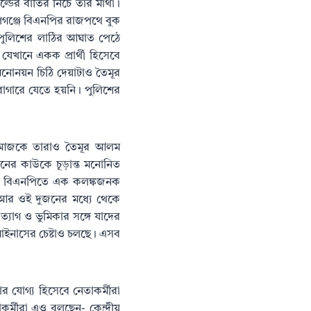
োল্ডের বাতির নিচে তার মাথা।
য়ণগঞ্জে বিএনপির রাজপথে বুক
 পুলিশের লাঠির আঘাত পেঠে
যেখানে একক প্রার্থী হিসেবে
নোনয়ন চিঠি দেয়াটাও তৈমূর
াগারে যেতে হয়নি। পুলিশের
নি আজকে তারাও তৈমূর আলম
নের কাউকে চূড়ান্ত মনোনিত
নে বিএনপিতে এক কলঙ্কজনক
। আর ওই দুজনের মধ্যে থেকে
যাগ ও ভুমিকার সঙ্গে যাদের
মাইনাসের চেষ্টাও চলছে। এসব
র যোগ্য হিসেবে নেতাকর্মীরা
মীরা এও বলছেন- কেন্দ্রীয়