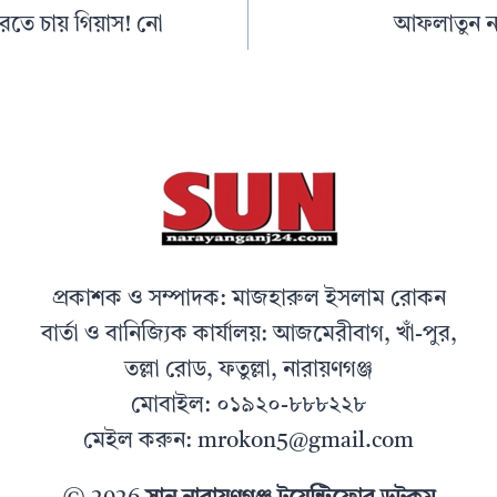
তে চায় গিয়াস! নো
আফলাতুন না
প্রকাশক ও সম্পাদক: মাজহারুল ইসলাম রোকন
বার্তা ও বানিজ্যিক কার্যালয়: আজমেরীবাগ, খাঁ-পুর,
তল্লা রোড, ফতুল্লা, নারায়ণগঞ্জ
মোবাইল: ০১৯২০-৮৮৮২২৮
মেইল করুন: mrokon5@gmail.com