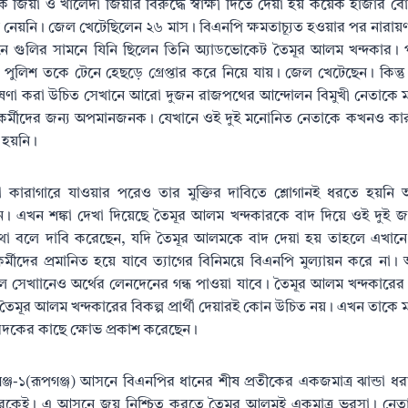
রেক জিয়া ও খালেদা জিয়ার বিরুদ্ধে স্বাক্ষী দিতে দেয়া হয় কয়েক হাজার ব
েনে নেয়নি। জেল খেটেছিলেন ২৬ মাস। বিএনপি ক্ষমতাচ্যূত হওয়ার পর নারা
নে গুলির সামনে যিনি ছিলেন তিনি অ্যাডভোকেট তৈমূর আলম খন্দকার।
ুলিশ তকে টেনে হেছড়ে গ্রেপ্তার করে নিয়ে যায়। জেল খেটেছেন। কিন্তু 
ণা করা উচিত সেখানে আরো দুজন রাজপথের আন্দোলন বিমুখী নেতাকে ম
র্মীদের জন্য অপমানজনক। যেখানে ওই দুই মনোনিত নেতাকে কখনও কার
 হয়নি।
 কারাগারে যাওয়ার পরেও তার মুক্তির দাবিতে শ্লোগানই ধরতে হয়
হন। এখন শঙ্কা দেখা দিয়েছে তৈমূর আলম খন্দকারকে বাদ দিয়ে ওই দুই জ
কথা বলে দাবি করেছেন, যদি তৈমূর আলমকে বাদ দেয়া হয় তাহলে এখা
কর্মীদের প্রমানিত হয়ে যাবে ত্যাগের বিনিময়ে বিএনপি মুল্যায়ন করে না
খাানেও অর্থের লেনদেনের গন্ধ পাওয়া যাবে। তৈমূর আলম খন্দকারের ত্
তৈমূর আলম খন্দকারের বিকল্প প্রার্থী দেয়ারই কোন উচিত নয়। এখন তাকে 
বেদকের কাছে ক্ষোভ প্রকাশ করেছেন।
গঞ্জ-১(রূপগঞ্জ) আসনে বিএনপির ধানের শীষ প্রতীকের একজমাত্র ঝান্ডা ধরা
কেই। এ আসনে জয় নিশ্চিত করতে তৈমূর আলমই একমাত্র ভরসা। নেতাকর্