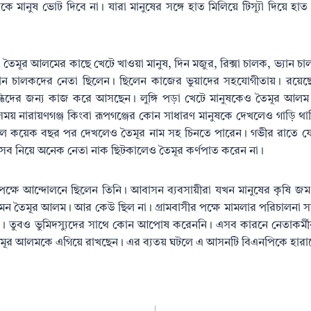
 মানুষ ভোট দিবে না। যারা মানুষের সঙ্গে হাত মিলিয়ে টিস্যূৗ দিয়ে হ
 তৈমূর আলমের কাছে খেটে খাওয়া মানুষ, দিন মজুর, রিক্সা চালক, ভ্যান চাল
্যান চালকদের নেতা ছিলেন। ছিলেন কাজের ভুয়াদের সহযোগীতায়। রয়েছেন
বন্ধিদের জন্য কাজ করে আসছেন। লুঙ্গি পড়া খেটে মানুষকেও তৈমূর আলম
 সময় নারায়ণগঞ্জ কিংবা রূপগঞ্জের কোন সাধারণ মানুষকে দেখলেও গাড়ি থ
ে কয়েক বছর পর দেখলেও তৈমূর নাম সহ চিনতে পারেন। গভীর রাতে ফ
ব নিয়ে অনেক নেতা নাক ছিটকালেও তৈমূর কর্ণপাত করেন না।
ীর পক্ষে আন্দোলনে ছিলেন তিনি। আবাসন ব্যবসায়ীরা যখন মানুষের কৃষি জ
ন তৈমূর আলম। আর কেউ ছিল না। গ্রামবাসীর পক্ষে মামলার পরিচালনা স
 তুবও ভুমিদস্যুদের সাথে কোন আপোষ করেননি। এসব কারনে নেতাকর্মীরা
তৈমূর আলমকে এগিয়ে রাখছেন। এর ব্যতয় ঘটলে এ আসনটি বিএনপিকে হারান