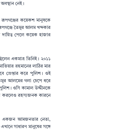
 অবস্থান নেই।
য় রূপগঞ্জের কয়েকশ মানুষকে
ূপগঞ্জে তৈমূর আলম খন্দকার
 দায়িত্ব পেলে কয়েক হাজার
লেন একমাত্র তিনিই। ২০১১
আতিয়ার রহমানের লাঠির মার
 গ্রেপ্তার করে পুলিশ। ওই
তৈমূর আলমের গলা চেপে ধরে
পুলিশ। ওসি কামাল উদ্দীনকে
ভোগ করলেও রহস্যজনক কারনে
দকার একজন আমজনতার নেতা,
খানে সাধারণ মানুষের সঙ্গে