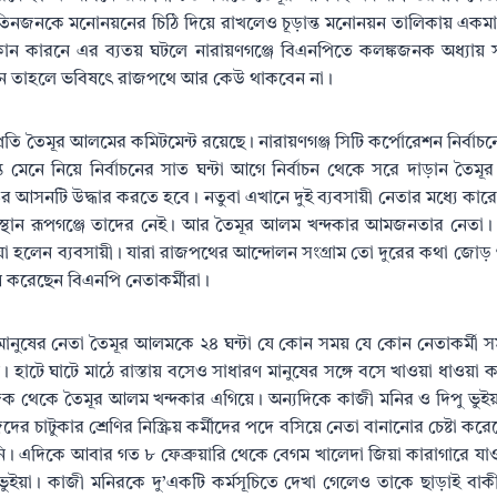
জনকে মনোনয়নের চিঠি দিয়ে রাখলেও চূড়ান্ত মনোনয়ন তালিকায় একমাত্র এ
কোন কারনে এর ব্যতয় ঘটলে নারায়ণগঞ্জে বিএনপিতে কলঙ্কজনক অধ্যায় সৃ
ত হন তাহলে ভবিষৎে রাজপথে আর কেউ থাকবেন না।
রতি তৈমূর আলমের কমিটমেন্ট রয়েছে। নারায়ণগঞ্জ সিটি কর্পোরেশন নির্বাচনে 
্ত মেনে নিয়ে নির্বাচনের সাত ঘন্টা আগে নির্বাচন থেকে সরে দাড়ান তৈ
 আসনটি উদ্ধার করতে হবে। নতুবা এখানে দুই ব্যবসায়ী নেতার মধ্যে কারো
থান রূপগঞ্জে তাদের নেই। আর তৈমূর আলম খন্দকার আমজনতার নেতা। 
ইয়া হলেন ব্যবসায়ী। যারা রাজপথের আন্দোলন সংগ্রাম তো দুরের কথা জোড়
াশ করেছেন বিএনপি নেতাকর্মীরা।
 মানুষের নেতা তৈমূর আলমকে ২৪ ঘন্টা যে কোন সময় যে কোন নেতাকর্মী
 হাটে ঘাটে মাঠে রাস্তায় বসেও সাধারণ মানুষের সঙ্গে বসে খাওয়া ধাওয়া
দিক থেকে তৈমূর আলম খন্দকার এগিয়ে। অন্যদিকে কাজী মনির ও দিপু ভুই
চাটুকার শ্রেণির নিস্ক্রিয় কর্মীদের পদে বসিয়ে নেতা বানানোর চেষ্টা করেছেন
ি। এদিকে আবার গত ৮ ফেব্রুয়ারি থেকে বেগম খালেদা জিয়া কারাগারে যাও
ু ভুইয়া। কাজী মনিরকে দু’একটি কর্মসূচিতে দেখা গেলেও তাকে ছাড়াই বাক