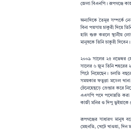
জেলা বিএনপি। রূপগঞ্জে কাজ
অন্যদিকে তৈমূর সম্পর্কে 
বিনা পয়সায় চাকুরী দিয়ে ত
হাটা শুরু করলে স্থানীয় 
মানুষকে তিনি চাকুরী দিবেন।
২০০৯ সালের ২৫ নভেম্বর 
সালের ৬ জুন তিনি শহরের 
পিঠে নিয়েছেন। চলতি বছরে
সময়কার ফতুল্লা মডেল থান
টেনেহেছড়ে গ্রেপ্তার করে 
এএসপি পদে পদোন্নতি করা 
কাজী মনির ও দিপু ভুইয়াকে
রূপগঞ্জের সাধারণ মানুষ
মেহনতি, খেটে খাওয়া, দিন 