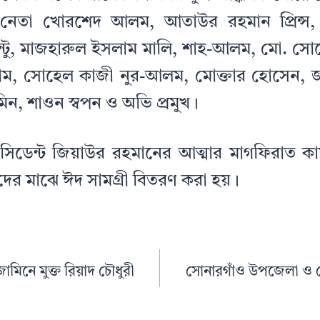
নেতা খোরশেদ আলম, আতাউর রহমান প্রিন্স, ম
্টু, মাজহারুল ইসলাম মালি, শাহ-আলম, মো. সো
াম, সোহেল কাজী নুর-আলম, মোক্তার হোসেন, জস
িন, শাওন স্বপন ও অভি প্রমুখ।
্রেসিডেন্ট জিয়াউর রহমানের আত্মার মাগফিরাত 
দের মাঝে ঈদ সামগ্রী বিতরণ করা হয়।
জামিনে মুক্ত রিয়াদ চৌধুরী
সোনারগাঁও উপজেলা ও 