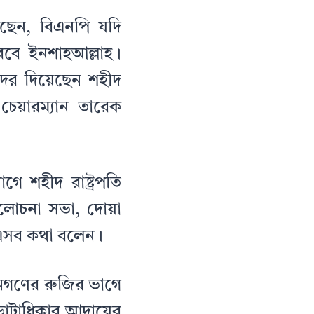
েছেন, বিএনপি যদি
বে ইনশাহআল্লাহ।
দের দিয়েছেন শহীদ
 চেয়ারম্যান তারেক
ে শহীদ রাষ্ট্রপতি
লোচনা সভা, দোয়া
ি এসব কথা বলেন।
জনগণের রুজির ভাগে
ভোটাধিকার আদায়ের