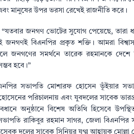
বং মানুষের উপর ভরসা রেখেই রাজনীতি করে।
“যতবার জনগণ ভোটের সুযোগ পেয়েছে, তারা ধা
 জনগণই বিএনপির প্রকৃত শক্তি। আমরা বিশ্বা
রলে জনগণের সমর্থনে তারেক রহমানকে দেশে
 সম্ভব হবে।”
বিএনপির সভাপতি মোশারফ হোসেন ভূঁইয়ার সভা
র হোসেনের পরিচালনায় এবং যুবদলের সাবেক ভারপ্র
্ত্বাবধানে অনুষ্ঠানে বিশেষ অতিথি হিসেবে উপস্
 সভাপতি রাকিবুর রহমান সাগর, জেলা বিএনপির স
চ্ছাসেবক দলের সাবেক সিনিয়র যুগ্ম আহ্বায়ক মোল্লা