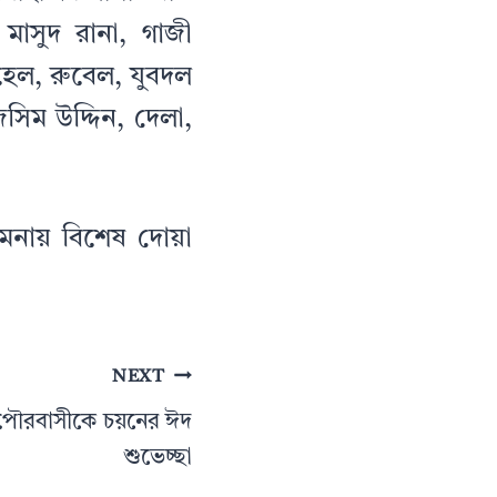
াসুদ রানা, গাজী
হেল, রুবেল, যুবদল
িম উদ্দিন, দেলা,
কামনায় বিশেষ দোয়া
NEXT
পৌরবাসীকে চয়নের ঈদ
শুভেচ্ছা