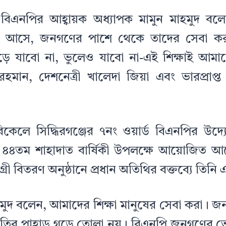
 বিএনপির আহ্বায়ক অধ্যাপক মামুন মাহমুদ বল
য় আসে, জনগণের পাশে থেকে তাদের সেবা কর
 যাবো না, ভুলেও যাবো না-এই শিক্ষাই আমা
র রহমান, দেশনেত্রী খালেদা জিয়া এবং ভারপ্রাপ্ত
িকেলে সিদ্ধিরগঞ্জের ৭নং ওয়ার্ড বিএনপির উদ্যোগ
 ৪৪তম শাহাদাত বার্ষিকী উপলক্ষে আয়োজিত আ
রী বিতরণ অনুষ্ঠানে প্রধান অতিথির বক্তব্যে তিন
হমুদ বলেন, আমাদের শিক্ষা মানুষের সেবা করা। 
র্নীতির পাহাড় গড়ে তোলা নয়। বিএনপি জনগণের 