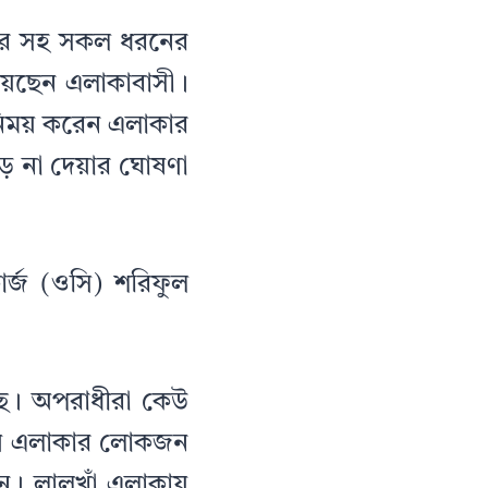
িডার সহ সকল ধরনের
েছেন এলাকাবাসী।
নিময় করেন এলাকার
াড় না দেয়ার ঘোষণা
ার্জ (ওসি) শরিফুল
ছে। অপরাধীরা কেউ
রণে এলাকার লোকজন
ন। লালখাঁ এলাকায়