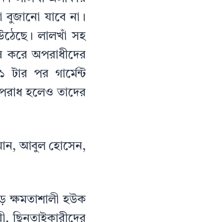
 বুজানো যাবে না।
উঠেছে। লালখাঁ সহ
ষ করে অপরাধীদের
টার পর গার্মেন্ট
অপরাধ হলেও তাদের
রহমান, আবুল হোসেন,
ড় ক্ষমতাশালী হউক
য়ী, ছিনতাইকারীদের