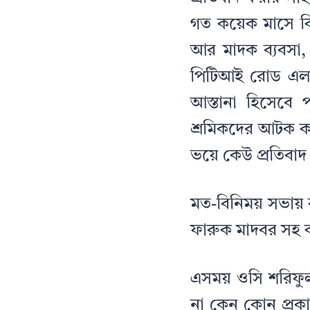
গত কয়েক মাসে কি
আর মাদক ব্যবসা,
পিটিআই রোড এলা
আস্তানা হিসেবে 
শ্রমিকদের আটক ক
ভয়ে কেউ প্রতিবাদ
মত-বিনিময় সভায় বক
ফারুক মাদবর সহ
এসময় ওসি শরিফুল
না কেন কোন প্রকা