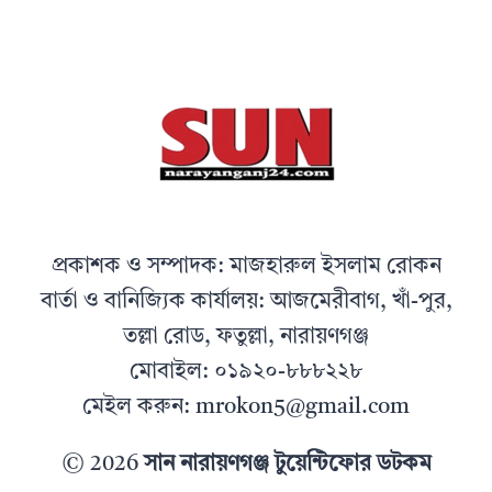
প্রকাশক ও সম্পাদক: মাজহারুল ইসলাম রোকন
বার্তা ও বানিজ্যিক কার্যালয়: আজমেরীবাগ, খাঁ-পুর,
তল্লা রোড, ফতুল্লা, নারায়ণগঞ্জ
মোবাইল: ০১৯২০-৮৮৮২২৮
মেইল করুন: mrokon5@gmail.com
© 2026
সান নারায়ণগঞ্জ টুয়েন্টিফোর ডটকম