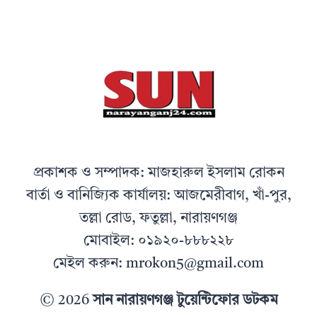
প্রকাশক ও সম্পাদক: মাজহারুল ইসলাম রোকন
বার্তা ও বানিজ্যিক কার্যালয়: আজমেরীবাগ, খাঁ-পুর,
তল্লা রোড, ফতুল্লা, নারায়ণগঞ্জ
মোবাইল: ০১৯২০-৮৮৮২২৮
মেইল করুন: mrokon5@gmail.com
© 2026
সান নারায়ণগঞ্জ টুয়েন্টিফোর ডটকম