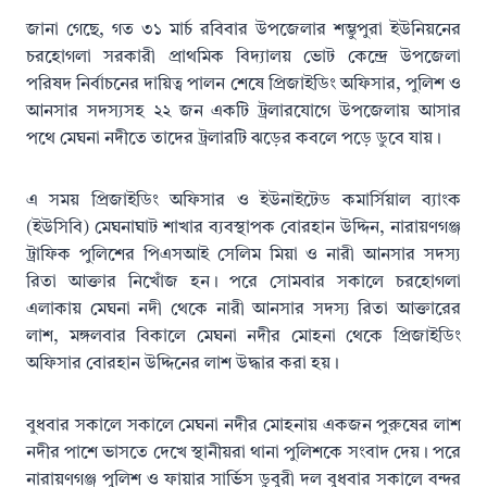
জানা গেছে, গত ৩১ মার্চ রবিবার উপজেলার শম্ভুপুরা ইউনিয়নের
চরহোগলা সরকারী প্রাথমিক বিদ্যালয় ভোট কেন্দ্রে উপজেলা
পরিষদ নির্বাচনের দায়িত্ব পালন শেষে প্রিজাইডিং অফিসার, পুলিশ ও
আনসার সদস্যসহ ২২ জন একটি ট্রলারযোগে উপজেলায় আসার
পথে মেঘনা নদীতে তাদের ট্রলারটি ঝড়ের কবলে পড়ে ডুবে যায়।
এ সময় প্রিজাইডিং অফিসার ও ইউনাইটেড কমার্সিয়াল ব্যাংক
(ইউসিবি) মেঘনাঘাট শাখার ব্যবস্থাপক বোরহান উদ্দিন, নারায়ণগঞ্জ
ট্রাফিক পুলিশের পিএসআই সেলিম মিয়া ও নারী আনসার সদস্য
রিতা আক্তার নিখোঁজ হন। পরে সোমবার সকালে চরহোগলা
এলাকায় মেঘনা নদী থেকে নারী আনসার সদস্য রিতা আক্তারের
লাশ, মঙ্গলবার বিকালে মেঘনা নদীর মোহনা থেকে প্রিজাইডিং
অফিসার বোরহান উদ্দিনের লাশ উদ্ধার করা হয়।
বুধবার সকালে সকালে মেঘনা নদীর মোহনায় একজন পুরুষের লাশ
নদীর পাশে ভাসতে দেখে স্থানীয়রা থানা পুলিশকে সংবাদ দেয়। পরে
নারায়ণগঞ্জ পুলিশ ও ফায়ার সার্ভিস ডুবুরী দল বুধবার সকালে বন্দর