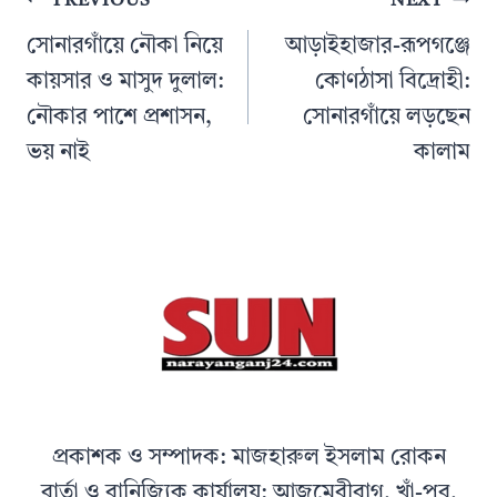
PREVIOUS
NEXT
navigation
সোনারগাঁয়ে নৌকা নিয়ে
আড়াইহাজার-রূপগঞ্জে
কায়সার ও মাসুদ দুলাল:
কোণঠাসা বিদ্রোহী:
নৌকার পাশে প্রশাসন,
সোনারগাঁয়ে লড়ছেন
ভয় নাই
কালাম
প্রকাশক ও সম্পাদক: মাজহারুল ইসলাম রোকন
বার্তা ও বানিজ্যিক কার্যালয়: আজমেরীবাগ, খাঁ-পুর,