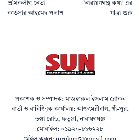
শ্রমিকলীগ নেতা
‘নারায়ণগঞ্জ কথা’ এর
কাউসার আহমেদ পলাশ
যাত্রা শুরু
প্রকাশক ও সম্পাদক: মাজহারুল ইসলাম রোকন
বার্তা ও বানিজ্যিক কার্যালয়: আজমেরীবাগ, খাঁ-পুর,
তল্লা রোড, ফতুল্লা, নারায়ণগঞ্জ
মোবাইল: ০১৯২০-৮৮৮২২৮
মেইল করুন: mrokon5@gmail.com