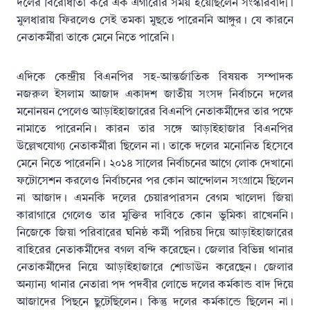
দলের বিরোধীতা করে এক এগারোর সময় হয়েছিলেন সংস্কারবাদী।
মুলধারায় ফিরলেও সেই তমকা মুছতে পারেননি আঙ্গুর। যে কারনে
নেতাকর্মীরা তাকে মেনে নিতে পারেনি।
এদিকে কেন্দ্রীয় বিএনপির সহ-আন্তর্জাতিক বিষয়ক সম্পাদক
নজরুল ইসলাম আজাদ একাদশ জাতীয় সংসদ নির্বাচনে দলের
মনোনয়ন পেলেও আড়াইহাজারের বিএনপি নেতাকর্মীদের তার পক্ষে
নামাতে পারেননি। কারন তার সঙ্গে আড়াইহাজার বিএনপির
উল্লেখযোগ্য নেতাকর্মীরা ছিলেন না। তাকে দলের মনোনিত হিসেবে
মেনে নিতে পারেননি। ২০১৪ সালের নির্বাচনের আগে লোক দেখানো
ফটোসেশন করলেও নির্বাচনের পর কোন আন্দোলন সংগ্রামে ছিলেন
না আজাদ। এমনকি দলের চেয়ারপারসন বেগম খালেদা জিয়া
কারাগারে গেলেও তার মুক্তির দাবিতে কোন ভুমিকা রাখেননি।
নিজেকে জিয়া পরিবারের ঘনিষ্ঠ কর্মী পরিচয় দিয়ে আড়াইহাজারের
বাহিরের নেতাকর্মীদের বগল বন্দি করেছেন। জেলার বিভিন্ন থানার
নেতাকর্মীদের নিয়ে আড়াইহাজারে শোডাউন করেছেন। জেলার
অন্যান্য থানার নেতারা পদ পদবীর লোভে দলের কর্মকান্ড বাদ দিয়ে
আজাদের পিছনে ছুটেছিলেন। কিন্তু দলের কর্মকান্ডে ছিলেন না।