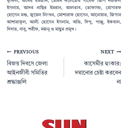
কুকিল, আবির রমজান, মেরিন কলেজের সাবেক ভিপি নজরুল
ইসলাম, আদর নাছির ইমরান, আলতাব, তোফাজ্জ, মোসারফ
হোসেন মশু, জুয়েল লিংখন, মোশারাফ হোসেন, আনোয়ার, জিসান
আশারাফুল, আলী হোসেন ইসলাম, অভি, দিপু, পাপ্পু, ইকবাল,
দিদার, বাবু, শরীফ, মজনু ও মাছুম প্রমুখ।
Post
PREVIOUS
NEXT
navigation
বিজয় দিবসে জেলা
কাসেমীর হুংকার:
আইনজীবী সমিতির
দমানোর চেষ্টা করবেন
শ্রদ্ধাঞ্জলি
না