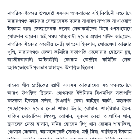
নাগরিক ঐক্যের উপদেষ্টা এসএম আকরামের এই নির্বাচনী সংযোগে
নারায়ণগঞ্জ মহানগর সেচ্ছাসেবক দলের সাধারণ সম্পাক সাখাওয়াত
ইসলাম রানা স্বেচ্ছাসেবক দলের নেতাকর্মীদের নিয়ে গণসংযোগে
যোগদান করেন। ওই সময় সাম্যবাদী দলের প্রধান সাঈদ আহমেদ,
নাগরিক ঐক্যের কেন্দ্রীয় নেত্রী ফাতেমা ইসলাম, খোরশেদা আক্তার
খুশি, নারায়ণগঞ্জ জেলা কমিটির সভাপতি দেলোয়ার হোসেন চুন্ন,
জাতীয়তাবাদী আইনজীবী ফোরাম কেন্দ্রীয় কমিটির নেতা
অ্যাডভোকেট সুলতান মাহামুদ, উপস্থিত ছিলেন।
ধানের শীষ প্রতীকের প্রার্থী এসএম আকরামের এই গণসংযোগে
আরও উপস্থিত ছিলেন- গোগনগর ইউনিয়ন বিএনপির সভাপতি
নজরুল ইসলাম সর্দার, বিএনপি নেতা আইয়ুব আলী, মহানগর
সেচ্ছাসেবক দলের নেতা শায়ব উল্লাহ রোমান, শাহরিয়ার ইমন,
মাকিদ মোস্তাকিম শিপলু, রোমান, যুবদল নেতা আলামিন খান,
ছাত্রলের নেতা হাসান, মনির হোসেন টিপু খান রোমান শাহাকিল,
গোলাম মোস্তফা, অ্যাডভোকেট সোহাগ, মন্টু মিয়া, তারিকুল ইসলাম